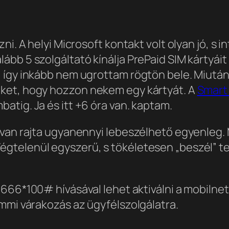
ni. A helyi Microsoft kontakt volt olyan jó, s 
ább 5 szolgáltató kínálja PrePaid SIM kártyái
 így inkább nem ugrottam rögtön bele. Miután 
ket, hogy hozzon nekem egy kártyát. A
Smart 
tig. Ja és itt +6 óra van.
kaptam.
 van rajta ugyanennyi lebeszélhető egyenleg
gtelenül egyszerű, s tökéletesen „beszél” t
666*100# hívásával lehet aktiválni a mobilne
mmi várakozás az ügyfélszolgálatra.