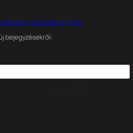
biltelefon
okostelefon
tech
 új bejegyzésekről:
Built with Kit