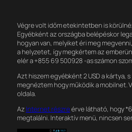
Végre volt időm etekintetben is körülnéz
Egyébként az országba belépéskor legal
hogyan van, melyiket éri meg megvenni,
a helyzetet, így megkértem az emberün
elér a +855 69 500928 -as számon szomba
Azt hiszem egyébként 2 USD a kártya, s
megnéztem hogy működik a mobilnet. Vé
oldala.
Az
Internet részre
érve látható, hogy *6
megtalálni. Interaktív menü, nincsen se