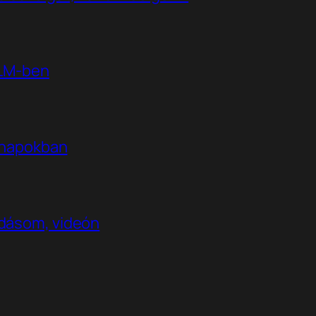
kLM-ben
t napokban
adásom, videón