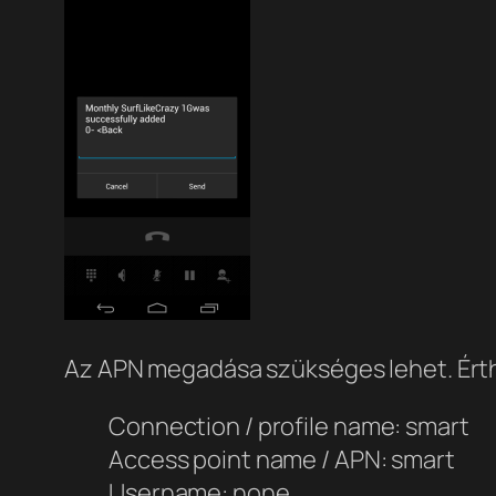
Az APN megadása szükséges lehet. Érth
Connection / profile name: smart
Access point name / APN: smart
Username: none