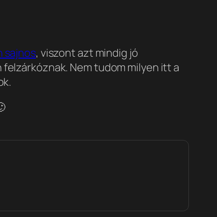
n sajnos
, viszont azt mindig jó
 felzárkóznak. Nem tudom milyen itt a
ok.
🙂