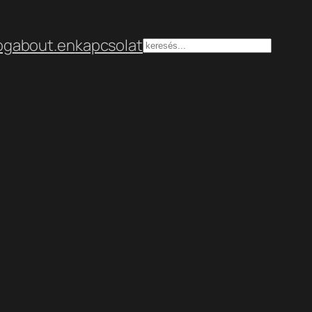
og
about.en
kapcsolat
Keresés