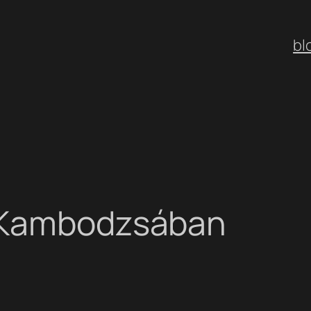
bl
t Kambodzsában