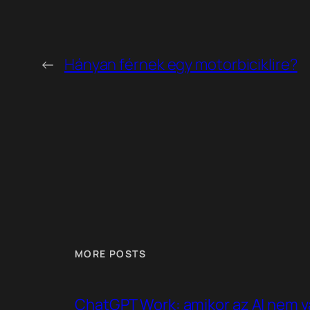
←
Hányan férnek egy motorbiciklire?
MORE POSTS
ChatGPT Work: amikor az AI nem v