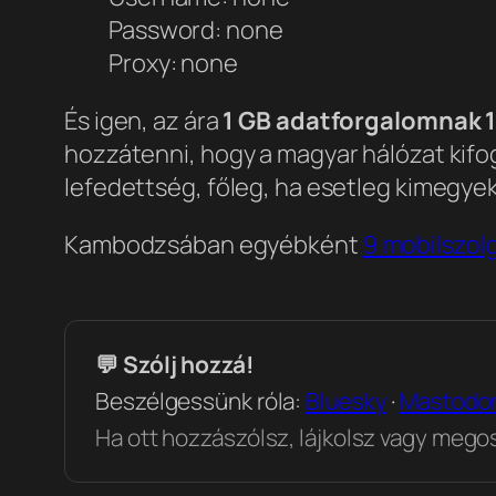
Password: none
Proxy: none
És igen, az ára
1 GB adatforgalomnak 
hozzátenni, hogy a magyar hálózat kifo
lefedettség, főleg, ha esetleg kimegyek
Kambodzsában egyébként
9 mobilszol
💬 Szólj hozzá!
Beszélgessünk róla:
Bluesky
·
Mastodo
Ha ott hozzászólsz, lájkolsz vagy megosz