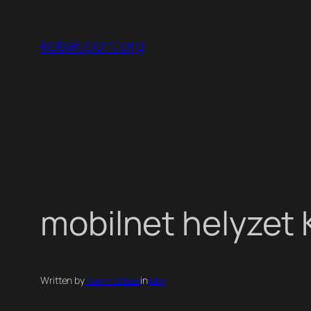
Ugrás
a
kobak pont org
tartalomhoz
mobilnet helyze
Written by
Koren Balazs
in
blog