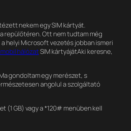
intézett nekem egy SIM kártyát.
t a repülőtéren. Ott nem tudtam még
a helyi Microsoft vezetés jobban ismeri
mobil hálózat
SIM kártyáját
Aki keresne,
. Ma gondoltam egy merészet, s
ermészetesen angolul a szolgáltató
tet (1 GB) vagy a *120# menüben kell