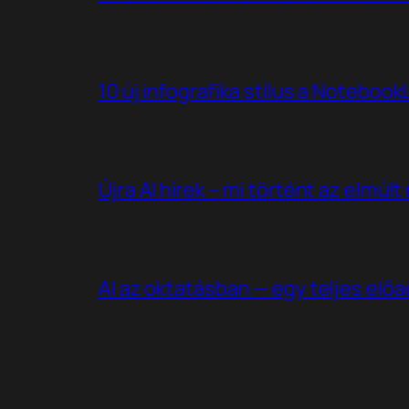
10 új infografika stílus a Noteboo
Újra AI hírek – mi történt az elmúl
AI az oktatásban — egy teljes elő