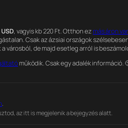
1 USD
, vagyis kb 220 Ft. Otthon ez
más áron va
gástalan. Csak az ázsiai országok szélsebesen
 a városból, de majd esetleg arról is beszámol
gáltató
működik. Csak egy adalék információ. 
n
.
tod, az itt is megjelenik a bejegyzés alatt.