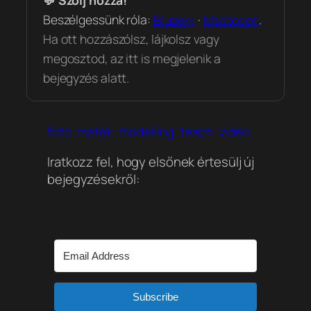
Beszélgessünk róla:
Bluesky
·
Mastodon
.
Ha ott hozzászólsz, lájkolsz vagy
megosztod, az itt is megjelenik a
bejegyzés alatt.
foto
matek
modelling
teach
video
Iratkozz fel, hogy elsőnek értesülj új
bejegyzésekről:
Subscribe