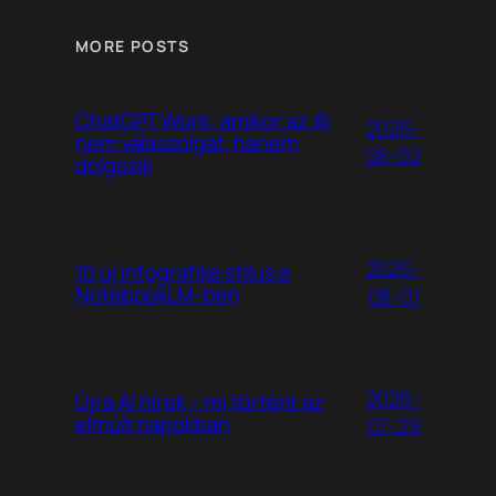
MORE POSTS
ChatGPT Work: amikor az AI
2026-
nem válaszolgat, hanem
08-02
dolgozik
2026-
10 új infografika stílus a
NotebookLM-ben
08-01
2026-
Újra AI hírek – mi történt az
elmúlt napokban
07-29