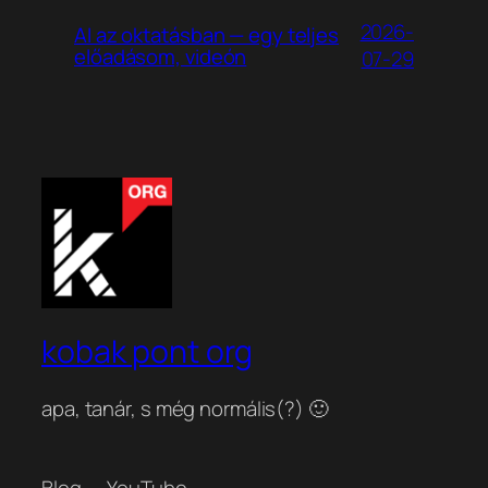
2026-
AI az oktatásban — egy teljes
előadásom, videón
07-29
kobak pont org
apa, tanár, s még normális(?) 🙂