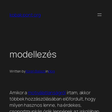
Ugrás
a
kobak pont org
tartalomhoz
modellezés
Written by
Koren Balazs
in
blog
Amikor a
motiválatlanságról
írtam, akkor
többek hozzászólásában előfordult, hogy
milyen hasznos lenne, ha érdekes,
csoportmunkás órák lennének az iskolában,