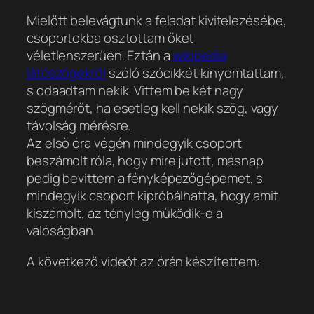
Mielőtt belevágtunk a feladat kivitelezésébe,
csoportokba osztottam őket
véletlenszerűen. Eztán a
wikipedia
látószögekről
szóló szócikkét kinyomtattam,
s odaadtam nekik. Vittem be két nagy
szögmérőt, ha esetleg kell nekik szög, vagy
távolság mérésre.
Az első óra végén mindegyik csoport
beszámolt róla, hogy mire jutott, másnap
pedig bevittem a fényképezőgépemet, s
mindegyik csoport kipróbálhatta, hogy amit
kiszámolt, az tényleg működik-e a
valóságban.
A következő videót az órán készítettem: