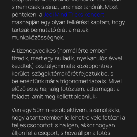
s nem csak száraz, unalmas tanórák. Most
pénteken, a
Jedi Mind Tricks koncert
másnapján egy olyan felkérést kaptam, hogy
tartsak bemutató órát a matek
munkaközösségnek.
A tizenegyedikes (normál értelemben
tizedik, mert egy nulladik, nyelvanulós évvel
kezdtek) osztályommal a középponti és
kerületi szögek témakörét fejeztük be, s
belenéztünk már a trigonometriába is. Mivel
előző este hajnalig fotóztam, adta magát a
feladat, amit meg kellett oldaniuk:
Van egy 50mm-es objektívem, számolják ki,
hogy a tanteremben le lehet-e vele fotózni a
teljes csoportot, s ha igen, akkor hogyan
álljon fel a csoport, s hova álljon a fotós.