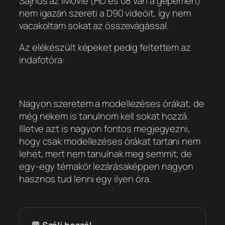
Sajnos az iMovie (HD és 08 van a gépemen)
nem igazán szereti a D90 videóit, így nem
vacakoltam sokat az összevágással.
Az elékészült képeket pedig feltettem az
indafotóra:
Nagyon szeretem a modellezéses órákat, de
még nekem is tanulnom kell sokat hozzá.
Illetve azt is nagyon fontos megjegyezni,
hogy csak modellezéses órákat tartani nem
lehet, mert nem tanulnak meg semmit, de
egy-egy témakör lezárásaképpen nagyon
hasznos tud lenni egy ilyen óra.
💬 Szólj hozzá!