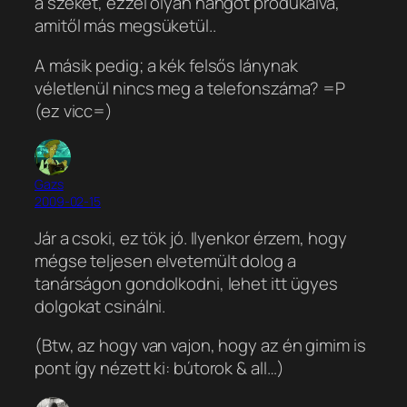
a széket, ezzel olyan hangot produkálva,
amitől más megsüketül..
A másik pedig; a kék felsős lánynak
véletlenül nincs meg a telefonszáma? =P
(ez vicc=)
Gazs
2009-02-15
Jár a csoki, ez tök jó. Ilyenkor érzem, hogy
mégse teljesen elvetemült dolog a
tanárságon gondolkodni, lehet itt ügyes
dolgokat csinálni.
(Btw, az hogy van vajon, hogy az én gimim is
pont így nézett ki: bútorok & all…)