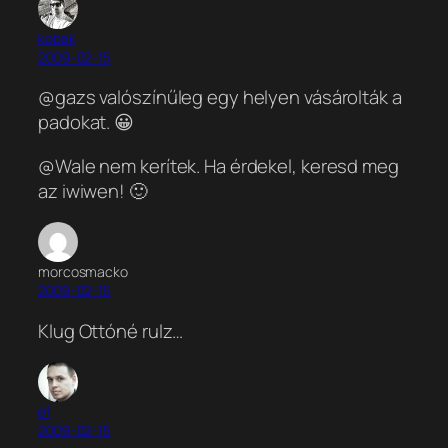
kobak
2009-02-15
@gazs valószínűleg egy helyen vásárolták a
padokat. 😀
@Wale nem kerítek. Ha érdekel, keresd meg
az iwiwen! 🙂
morcosmacko
2009-02-15
Klug Ottóné rulz…
e1
2009-02-15