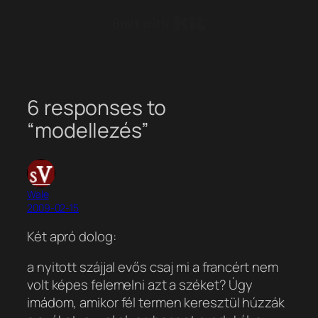
Built with Kit
6 responses to
“modellezés”
Wale
2009-02-15
Két apró dolog:
a nyitott szájjal evős csaj mi a francért nem
volt képes felemelni azt a széket? Úgy
imádom, amikor fél termen keresztül húzzák