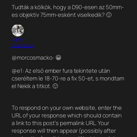
Tudták a kölkök, hogy a D90-esen az 50mm-
es objektív 75mm-esként viselkedik? 🙂
kobak
2009-02-21
@morcosmacko: 😀
@e1: Az első ember fura tekintete után
cseréltem le 18-70-re a fix 50-et, s mondtam
el Nekik a titkot. 🙂
To respond on your own website, enter the
URL of your response which should contain
a link to this post’s permalink URL. Your
response will then appear (possibly after