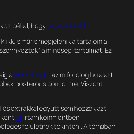
kolt céllal, hogy
teljesen átáll
.
klikk, s máris megjelenik a tartalom a
„szennyezték” a minőségi tartalmat. Ez
eig a
mobil fotóim
az m.fotolog.hu alatt
 kobak.posterous.com címre. Viszont
l és extrákkal együtt sem hozzák azt
bként
itt
írtam kommentben
dleges felületnek tekinteni. A témában