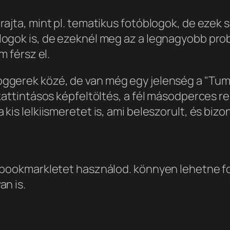
rajta, mint pl. tematikus fotóblogok, de ezek
logok is, de ezeknél meg az a legnagyobb pr
m férsz el.
gerek közé, de van még egy jelenség a "Tumbl
kattintásos képfeltöltés, a fél másodperces r
kis lelkiismeretet is, ami beleszorult, és biz
 bookmarkletet használod. könnyen lehetne f
n is.