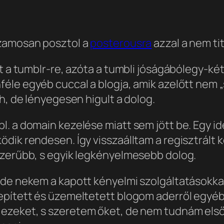
amosan posztol a
posterousra
azzal a nem tit
t a tumblr-re, azóta a tumbli jóságából
egy-két 
éle egyéb cuccal a blogja, amik azelőtt nem 
h, de lényegesen higult a dolog.
. a domain kezelése miatt sem jött be. Egy id
ödik rendesen. Így visszaálltam a regisztrált
szerűbb, s egyik legkényelmesebb dolog.
 de nekem a kapott kényelmi szolgáltatásokka
epített és üzemeltetett blogom ad
erről egyé
 ezeket, s szeretem őket, de nem tudnám első