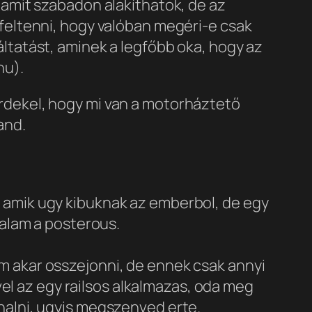
 amit szabadon alakíthatok, de az
 feltenni, hogy valóban megéri-e csak
ltatást, aminek a legfőbb oka, hogy az
hu).
rdekel, hogy mi van a motorháztető
and.
 amik ugy kibuknak az emberbol, de egy
nalam a posterous.
m akar osszejonni, de ennek csak annyi
ivel az egy railsos alkalmazas, oda meg
nalni, ugyis megszenved erte.