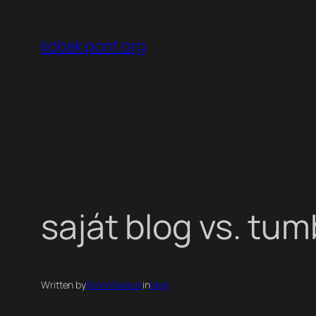
Ugrás
a
kobak pont org
tartalomhoz
saját blog vs. tum
Written by
Koren Balazs
in
blog