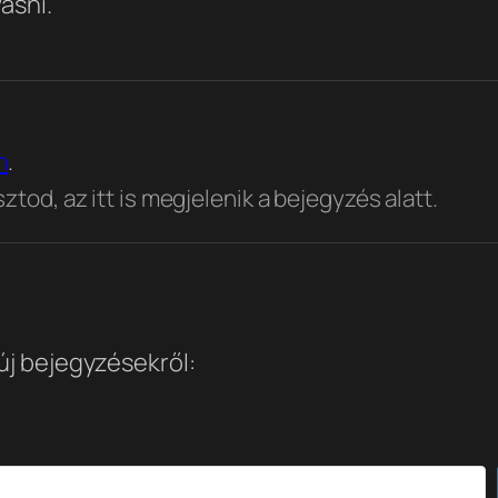
asni.
n
.
tod, az itt is megjelenik a bejegyzés alatt.
 új bejegyzésekről: