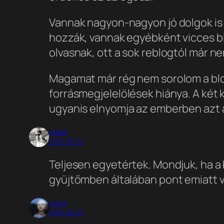
Vannak nagyon-nagyon jó dolgok is 
hozzák, vannak egyébként vicces b
olvasnak, ott a sok reblogtól már ne
Magamat már rég nem sorolom a blog
forrásmegjelelölések hiánya. A két 
ugyanis elnyomja az emberben azt a 
kobak
2010-03-21
Teljesen egyetértek. Mondjuk, ha a
gyüjtőmben általában pont emiatt va
rivera
2010-03-21