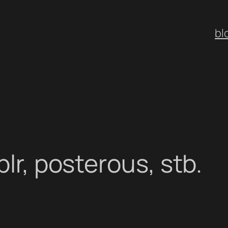
bl
blr, posterous, stb.