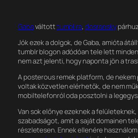
Gaba
váltott
tumblira
,
dosransky
párhuz
Jók ezek a dolgok, de Gaba, amióta átáll
tumblr blogon
adódóan tele lett mindenf
nem azt jelenti, hogy naponta jön a tras
A posterous remek platform, de nekem pl
voltak közvetlen elérhetők, de nem műk
mobiltelefonról oda posztolni a legegy
Van sok előnye ezeknek a felületeknek,
szabadságot, amit a saját domainen tel
részletesen
. Ennek ellenére használom