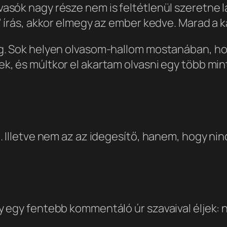
sók nagy része nem is feltétlenül szeretne l
 írás, akkor elmegy az ember kedve. Marad a ka
g. Sok helyen olvasom-hallom mostanában, ho
 és múltkor el akartam olvasni egy több mint 
 Illetve nem az az idegesítő, hanem, hogy ninc
 egy fentebb kommentáló úr szavaival éljek: 