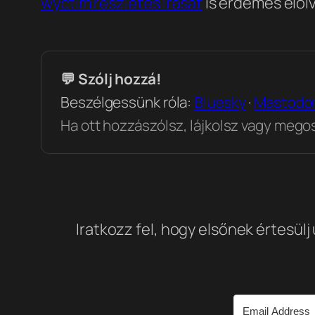
wyctim részletes írását
is érdemes elolv
💬 Szólj hozzá!
Beszélgessünk róla:
Bluesky
·
Mastodo
Ha ott hozzászólsz, lájkolsz vagy megosz
Iratkozz fel, hogy elsőnek értesülj