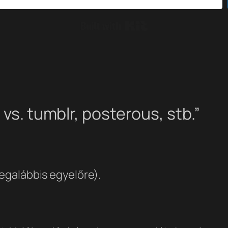
Built with Kit
 vs. tumblr, posterous, stb.”
legalábbis egyelőre).