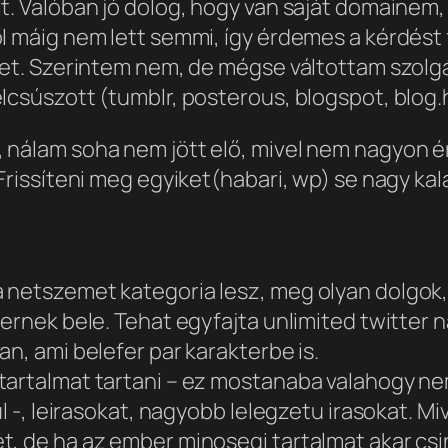
t. Valóban jó dolog, hogy van saját domainem,
l máig nem lett semmi, így érdemes a kérdést
yet. Szerintem nem, de mégse váltottam szolgá
lcsúszott (tumblr, posterous, blogspot, blog.
 nálam soha nem jött elő, mivel nem nagyon é
Frissíteni meg egyiket(habari, wp) se nagy kal
 netszemet kategoria lesz, meg olyan dolgok,
fernek bele. Tehat egyfajta unlimited twitter 
n, ami belefer par karakterbe is.
tartalmat tartani – ez mostanaba valahogy ne
ul -, leirasokat, nagyobb lelegzetu irasokat. M
t, de ha az ember minosegi tartalmat akar csi