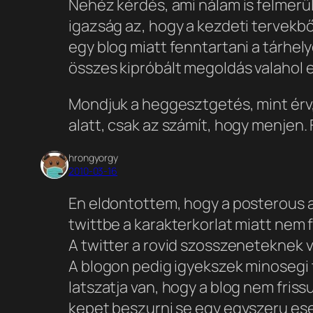
Nehéz kérdés, ami nálam is felmerül
igazság az, hogy a kezdeti tervekbő
egy blog miatt fenntartani a tárhel
összes kipróbált megoldás valahol e
Mondjuk a heggesztgetés, mint érv,
alatt, csak az számít, hogy menjen. 
hrongyorgy
2010-03-16
En eldontottem, hogy a posterous a
twittbe a karakterkorlat miatt nem 
A twitter a rovid szosszeneteknek va
A blogon pedig igyekszek minosegi 
latszatja van, hogy a blog nem friss
kepet beszurni se egy egyszeru ese