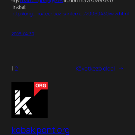
egy
rövid blogbejegyzés
íródott ma a következő
linkkel:
http://origo.hu/techbazis/internet/20060430iwiw.html
2006-04-30
1
2
Következő oldal
→
kobak pont org