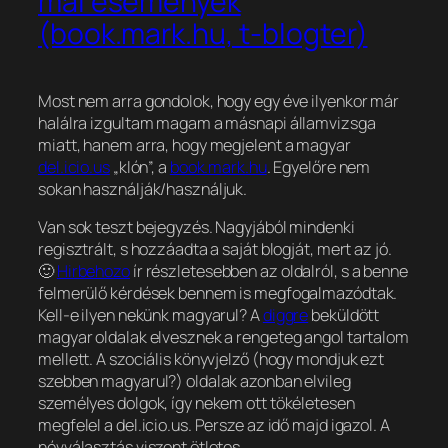
mai események
(book.mark.hu, t-blogter)
Most nem arra gondolok, hogy egy éve ilyenkor már
halálra izgultam magam a másnapi államvizsga
miatt, hanem arra, hogy megjelent a magyar
del.icio.us
„klón”, a
book.mark.hu
. Egyelőre nem
sokan használják/használjuk.
Van sok teszt bejegyzés. Nagyjából mindenki
regisztrált, s hozzáadta a saját blogját, mert az jó.
🙂
Hirbehozo
ír részletesebben az oldalról, s a benne
felmerülő kérdések bennem is megfogalmazódtak.
Kell-e ilyen nekünk magyarul? A
diggre
beküldött
magyar oldalak elvesznek a rengeteg angol tartalom
mellett. A szociális könyvjelző (hogy mondjuk ezt
szebben magyarul?) oldalak azonban elvileg
személyes dolgok, így nekem ott tökéletesen
megfelel a del.icio.us. Persze az idő majd igazol. A
névválasztás viszont ötletes.