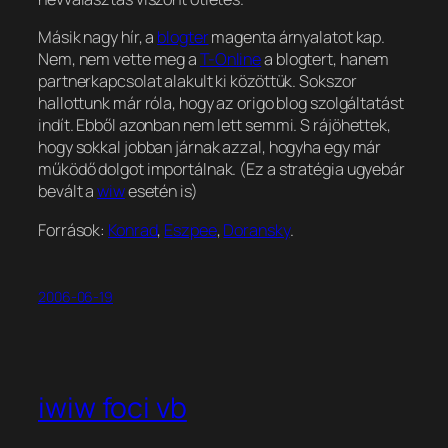
Másik nagy hír, a
blogter
magenta árnyalatot kap.
Nem, nem vette meg a
T-Online
a blogtert, hanem
partnerkapcsolat alakult ki közöttük. Sokszor
hallottunk már róla, hogy az origo blog szolgáltatást
indít. Ebből azonban nem lett semmi. S rájöhettek,
hogy sokkal jobban járnak azzal, hogyha egy már
működő dolgot importálnak. (Ez a stratégia ugyebár
bevált a
wiw
esetén is)
Források:
Konrad
,
Eszpee
,
Doransky
.
2006-06-19
iwiw foci vb