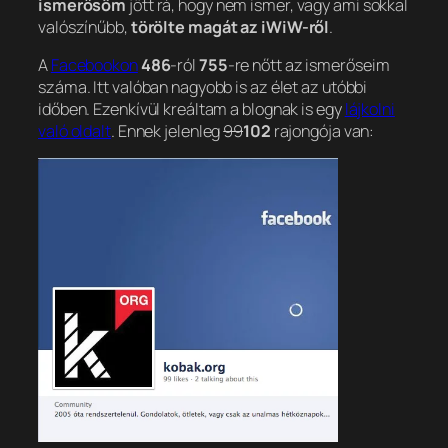
ismerősöm
jött rá, hogy nem ismer, vagy ami sokkal
valószínűbb,
törölte magát az iWiW-ről
.
A
Facebookon
486
-ról
755
-re nőtt az ismerőseim
száma. Itt valóban nagyobb is az élet az utóbbi
időben. Ezenkívül kreáltam a blognak is egy
lájkolni
való oldalt
. Ennek jelenleg
99
102
rajongója van: