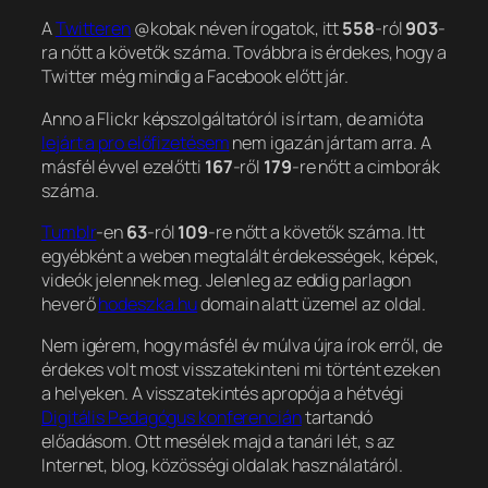
A
Twitteren
@kobak néven írogatok, itt
558
-ról
903
-
ra nőtt a követők száma. Továbbra is érdekes, hogy a
Twitter még mindig a Facebook előtt jár.
Anno a Flickr képszolgáltatóról is írtam, de amióta
lejárt a pro előfizetésem
nem igazán jártam arra. A
másfél évvel ezelőtti
167
-ről
179
-re nőtt a cimborák
száma.
Tumblr
-en
63
-ról
109
-re nőtt a követők száma. Itt
egyébként a weben megtalált érdekességek, képek,
videók jelennek meg. Jelenleg az eddig parlagon
heverő
hodeszka.hu
domain alatt üzemel az oldal.
Nem igérem, hogy másfél év múlva újra írok erről, de
érdekes volt most visszatekinteni mi történt ezeken
a helyeken. A visszatekintés apropója a hétvégi
Digitális Pedagógus konferencián
tartandó
előadásom. Ott mesélek majd a tanári lét, s az
Internet, blog, közösségi oldalak használatáról.