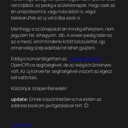
verziójából, ez pedig a születésnapok. Hogy csak az
én unszolásomra, vagy más okból is, végül
belekerültek az új verzióba azok is.
Merthogy a szülinapokat én mindig elfelejtem, nem
jegyzem fel, elhagyom, stb. A wiwen pedig talán ez
az a mező, amit mindenki kitölt böcsülettel, így
onnan elég szép adatbázist lehet gyüjteni.
Eddig is konvertálgattam az
ismerőslistámat
OpenOffice segítségével, de az elég körülményes
volt. Az új konverter segítségével viszont az egész
két kattintás.
Köszönjük szépen Benedek!
update:
Ennek köszönhetően a ma estém az
address bookom javítgatásával telt. 🙂
2006-08-05