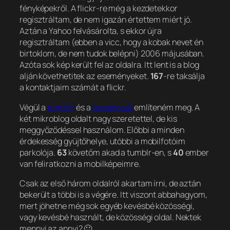
fényképekről. A flickr-re még a kezdetekkor
regisztráltam, de nem igazán értettem miért jó.
Aztán a Yahoo felvásárolta, s ekkor újra
regisztráltam (ebben a vicc, hogy a kobak nevet én
birtoklom, de nem tudok belépni) 2006 májusában.
Azóta sok kép került fel az oldalra. Itt lent is a blog
alján követhetitek az eseményeket.
167
-re taksálja
a kontaktjaim számát a flickr.
Végül a
tumblrt
és a
posteroust
említeném meg. A
két mikroblog oldalt nagy szeretettel, de kis
meggyőződéssel használom. Előbbi a minden
érdekesség gyüjtőhelye, utóbbi a mobilfotóim
parkolója.
63
követőm akad a tumblr-en, s
40
ember
van feliratkozni a mobilképeimre.
Csak az első három oldalról akartam írni, de aztán
bekerült a többi is a végére. Itt viszont abbahagyom,
mert jöhetne még sok egyéb kevésbé közösségi,
vagy kevésbé használt, de közösségi oldal. Nektek
mennyi az annyi? 🙂