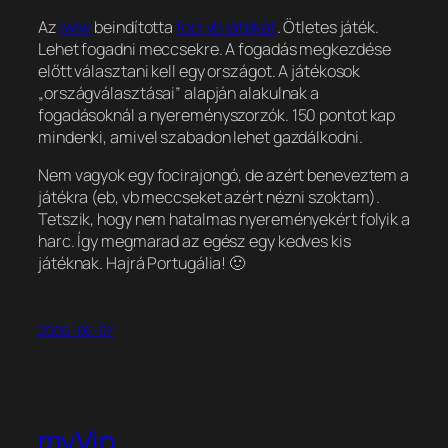
Az
iwiw
beindította
foci vb játékát
. Ötletes játék.
Lehet fogadni meccsekre. A fogadás megkezdése
előtt választani kell egy országot. A játékosok
„országválasztásai” alapján alakulnak a
fogadásoknál a nyereményszorzók. 150 pontot kap
mindenki, amivel szabadon lehet gazdálkodni.
Nem vagyok egy focirajongó, de azért beneveztem a
játékra (eb, vb meccseket azért nézni szoktam).
Tetszik, hogy nem hatalmas nyereményekért folyik a
harc. Így megmarad az egész egy kedves kis
játéknak. Hajrá Portugália! 🙂
2006-06-07
myVip