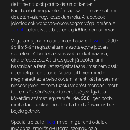
de itt nem tudok pontos dátumot keríteni.
Facebookot még az elején napi szinten használtam,
de aztán valahogy leszoktam róla. A facebook
jelenleg sok webes tevékenységem végállomása. A
tumblr
belekötve, stb. Jelenleg
486
ismerősöm van.
Végül a majdnem napi szinten használt
twitter
, 2007
április 3-án regisztráltam, s azóta egyre jobban
szeretem. A twitter az sms webre alkalmazása,
újrafelfedezése. A tipikus geek játszótér, ami
hasonlóan a fenti két szolgáltatásnak már nem csak
a geekek paradicsoma. Viszont itt még mindig
megmaradt az a belső kör, ami a fenti két helyen már
nincsen jelen. Itt nem tudok ismerőst mondani, mert
itt nem kölcsönösek az ismerettségek. Így itt a
követőim számát jegyzem fel ide:
558
. Igen, több,
mint a facebookon, holott ott a tanítványaim is be-
bejelölgetnek.
Speciális oldal a
flickr
, mivel míg a fenti oldalak
inkább az ismerős gyüjtésről szólnak, ez a