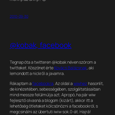
2010-09-30
@kobak, facebook
Tegnap óta a twitteren @kobak néven szórom a
twitteket. Köszönet érte
Kovács Balázsnak
, aki
lemondott a nickről a javamra.
Rákaptam a
facebookra
. Az oldal a
wiwhez
hasonlít,
de kinézetében, sebességében, szolgáltatásaiban
mind messze felülmúlja azt. Apropó, ha pár wiw
fejlesztő olvasná a blogom (kizárt), akkor itt a
lehetőség ötleteket kölcsönözni a facebookról, s
megcsinálni az übertuti iwiw sok.0-át. Hajrá!