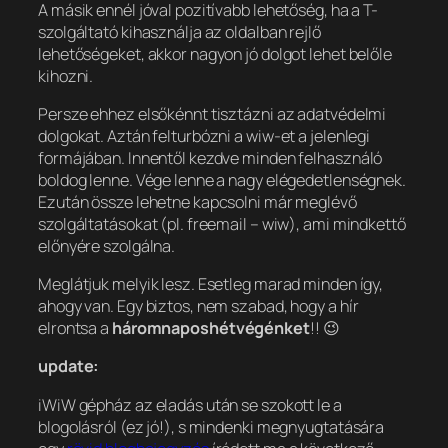
A másik ennél jóval pozitívabb lehetőség, ha a T-
szolgáltató kihasználja az oldalban rejlő
lehetőségeket, akkor nagyon jó dolgot lehet belőle
kihozni.
Persze ehhez elsőkénnt tisztázni az adatvédelmi
dolgokat. Aztán felturbózni a wiw-et a jelenlegi
formájában. Innentől kezdve minden felhasználó
boldog lenne. Vége lenne a nagy elégedetlenségnek.
Ezután össze lehetne kapcsolni már meglévő
szolgáltatásokat (pl. freemail – wiw), ami mindkettő
előnyére szolgálna.
Meglátjuk melyik lesz. Esetleg marad minden így,
ahogy van. Egy biztos, nem szabad, hogy a hír
elrontsa a
háromnaposhétvégénket
!! 😉
update:
iWiW gépház az eladás után se szokott le a
blogolásról (ez jó!), s mindenki megnyugtatására