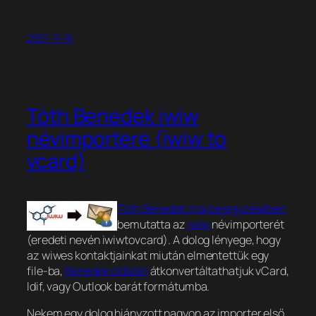
2007-11-16
Tóth Benedek iwiw
névimportere (iwiw to
vcard)
Tóth Benedek mai bejegyzésében
bemutatta az
iwiw
névimporterét
(eredeti nevén iwiwtovcard). A dolog lényege, hogy
az wiwes kontaktjainkat miután elmentettük egy
file-ba,
Benedek oldalán
átkonvertáltathatjuk vCard,
ldif, vagy Outlook barát formátumba.
Nekem egy dolog hiányzott nagyon az importer első