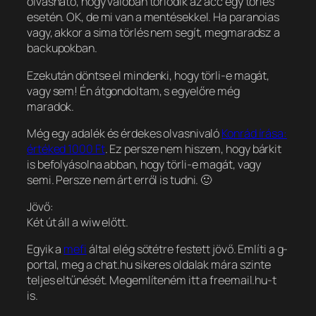
olvasható, hogy valóban törlődik az acc egy törlés
esetén. OK, de mi van a mentésekkel. Ha paranoias
vagy, akkor a sima törlés nem segít, megmaradsz a
backupokban.
Ezekután döntse el mindenki, hogy törli-e magát,
vagy sem! Én átgondoltam, s egyelőre
még
maradok
.
Még egy adalék és érdekes olvasnivaló
Konrád írása:
értéked 1000 Ft
. Ez persze nem hiszem, hogy bárkit
is befolyásolna abban, hogy törli-e magát, vagy
semi. Persze nem árt erről is tudni. 🙂
Jövő:
Két út áll a wiw előtt.
Egyik a
mefi
által elég sötétre festett jövő. Említi a g-
portal, meg a chat.hu sikeres oldalak mára szinte
teljes eltűnését. Megemlíteném itt a freemail.hu-t
is.