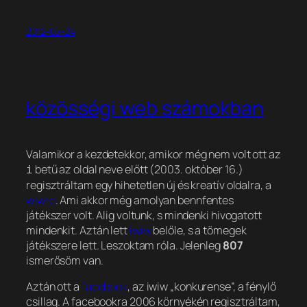
2012-05-24
közösségi web számokban
Valamikor a kezdetekkor, amikor még nem volt ott az
betű az oldal neve előtt (2003. október 16.)
i
regisztráltam egy hihetetlen új és kreatív oldalra, a
wiwre
. Ami akkor még amolyan bennfentes
játékszer volt. Alig voltunk, s mindenki hivogatott
mindenkit. Aztán lett
iwiw
belőle, s a tömegek
játékszere lett. Leszoktam róla. Jelenleg
807
ismerősöm van.
Aztán ott a
facebook
, az iwiw „konkurense”, a fénylő
csillag. A facebookra 2006 környékén regisztráltam,