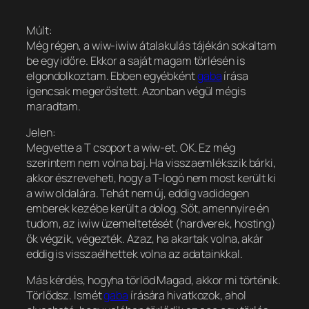
Múlt:
Még régen, a wiw-iwiw átalakulás tájékán sokaltam
be egy időre. Ekkor a saját magam törlésén is
elgondolkoztam. Ebben egyébként
gaba
írása
igencsak megerősített. Azonban végül mégis
maradtam.
Jelen:
Megvette a T csoport a wiw-et. OK. Ez még
szerintem nem volna baj. Ha visszaemlékszik bárki,
akkor észreveheti, hogy a T-logó nem most került ki
a wiw oldalára. Tehát nem új, eddig vadidegen
emberek kezébe került a dolog. Sőt, amennyire én
tudom, az iwiw üzemeltetését (hardverek, hosting)
ők végzik, végezték. Azaz, ha akartak volna, akár
eddig is visszaélhettek volna az adatainkkal.
Más kérdés, hogyha törlöd Magad, akkor mi történik.
Törlődsz. Ismét
gaba
írására hivatkozok, ahol