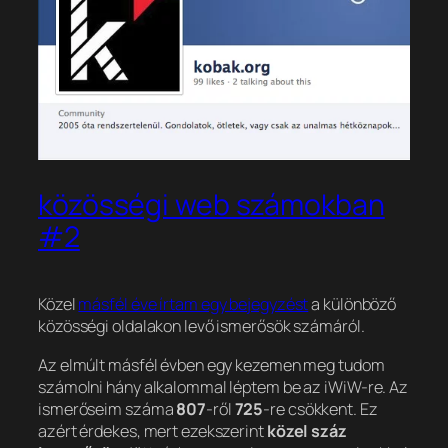
közösségi web számokban
#2
Közel
másfél éve írtam egy bejegyzést
a különböző
közösségi oldalakon levő ismerősök számáról.
Az elmúlt másfél évben egy kezemen meg tudom
számolni hány alkalommal léptem be az iWiW-re. Az
ismerőseim száma
807
-ről
725
-re csökkent. Ez
azért érdekes, mert ezekszerint
közel száz