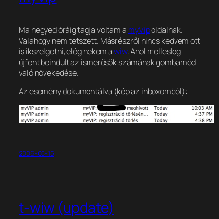
Ma negyed óráig tagja voltam a
myVip
oldalnak.
Valahogy nem tetszett. Másrészről nincs kedvem ott
is ikszelgetni, elég nekem a
wiw
. Ahol mellesleg
újfent beindult az ismerősök számának gombamód
való növekedése.
Az esemény dokumentálva (kép az inboxomból):
2006-05-15
t-wiw (update)