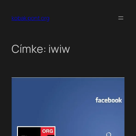
Ugrás
a
kobak pont org
tartalomhoz
Címke:
iwiw