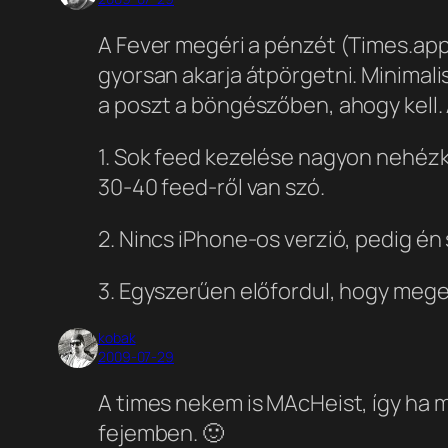
A Fever megéri a pénzét (Times.app 
gyorsan akarja átpörgetni. Minimali
a poszt a böngészőben, ahogy kell.
1. Sok feed kezelése nagyon nehézk
30-40 feed-ről van szó.
2. Nincs iPhone-os verzió, pedig én
3. Egyszerűen előfordul, hogy meges
kobak
2009-07-29
A times nekem is MAcHeist, így ha 
fejemben. 🙂