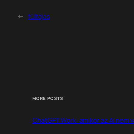
←
fülfájás
MORE POSTS
ChatGPT Work: amikor az AI nem v