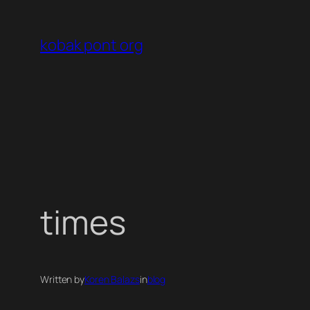
Ugrás
a
kobak pont org
tartalomhoz
times
Written by
Koren Balazs
in
blog