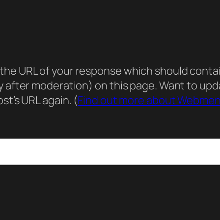
he URL of your response which should contain 
ly after moderation) on this page. Want to u
st’s URL again. (
Find out more about Webmen