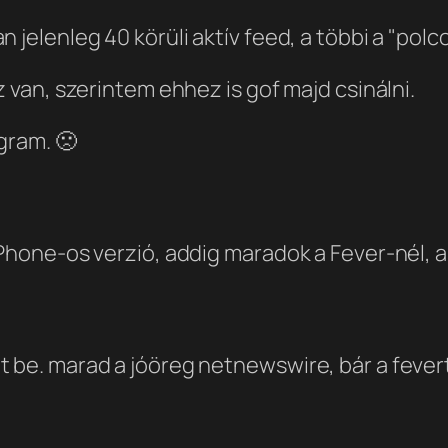
 jelenleg 40 körüli aktív feed, a többi a "polco
z van, szerintem ehhez is gof majd csinálni.
gram. 🙁
iPhone-os verzió, addig maradok a Fever-nél, 
t be. marad a jóöreg netnewswire, bár a feve