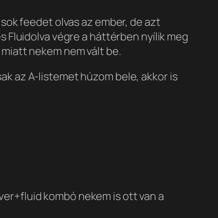
 sok feedet olvas az ember, de azt
s Fluidolva végre a háttérben nyílik meg
 miatt nekem nem vált be.
ak az A-listemet húzom bele, akkor is
er+fluid kombó nekem is ott van a