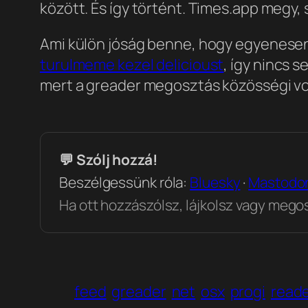
között. És így történt. Times.app megy,
Ami külön jóság benne, hogy egyenesen 
turulmeme kezel delicioust
, így nincs 
mert a greader megosztás közösségi vol
💬 Szólj hozzá!
Beszélgessünk róla:
Bluesky
·
Mastodo
Ha ott hozzászólsz, lájkolsz vagy megosz
feed
greader
net
osx
progi
read