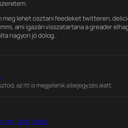
 szeretem.
meg lehet osztani feedeket twitteren, delicio
semmi, ami igazán visszatartana a greader elha
ta nagyon jó dolog.
.
n
.
tod, az itt is megjelenik a bejegyzés alatt.
er
rss
tech
times