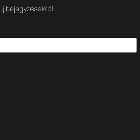
 új bejegyzésekről:
Built with Kit