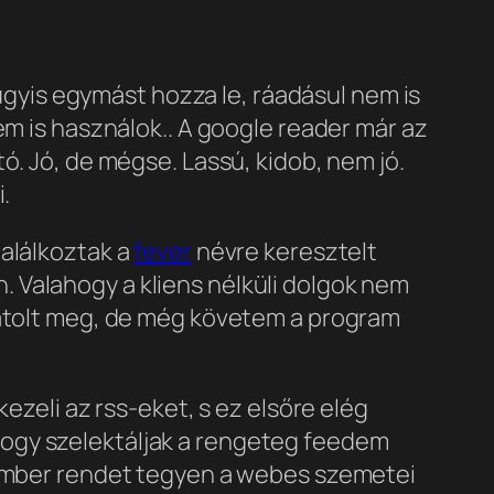
 úgyis egymást hozza le, ráadásul nem is
em is használok.
. A google reader már az
. Jó, de mégse. Lassú, kidob, nem jó.
i.
alálkoztak a
fever
névre keresztelt
 Valahogy a kliens nélküli dolgok nem
gátolt meg, de még követem a program
kezeli az rss-eket, s ez elsőre elég
hogy szelektáljak a rengeteg feedem
 ember rendet tegyen a webes szemetei