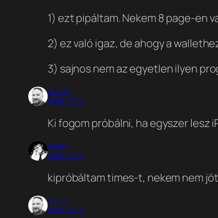
1) ezt pipáltam. Nekem 8 page-en van
2) ez való igaz, de ahogy a wallethe
3) sajnos nem az egyetlen ilyen pro
wyctim
2009-07-29
Ki fogom próbálni, ha egyszer lesz 
eMeM
2009-07-29
kipróbáltam times-t, nekem nem jöt
wyctim
2009-08-05