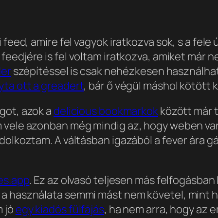
 feed, amire fel vagyok iratkozva sok, s a fele
 feedjére is fel voltam iratkozva, amiket már n
der
szépítéssel is csak nehézkesen használható
yta ott a greadert
, bár ő végül máshol kötött k
got, azok a
delicious bookmarkok
között már t
 vele azonban még mindig az, hogy weben van.
ndolkoztam. A váltásban igazából a fever ára 
es.app
. Ez az olvasó teljesen más felfogásban 
 a használata semmi mást nem követel, mint 
m jó
egy kiadós fülfájás
, ha nem arra, hogy az