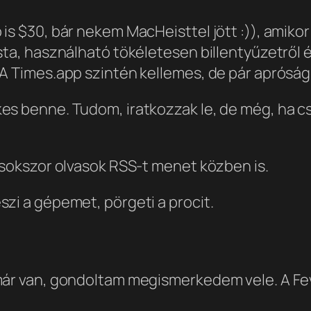
is $30, bár nekem MacHeisttel jött :)), amikor
sta, használható tökéletesen billentyűzetről é
 A Times.app szintén kellemes, de pár apróság
es benne. Tudom, iratkozzak le, de még, ha cs
 sokszor olvasok RSS-t menet közben is.
zi a gépemet, pörgeti a procit.
már van, gondoltam megismerkedem vele. A Fev