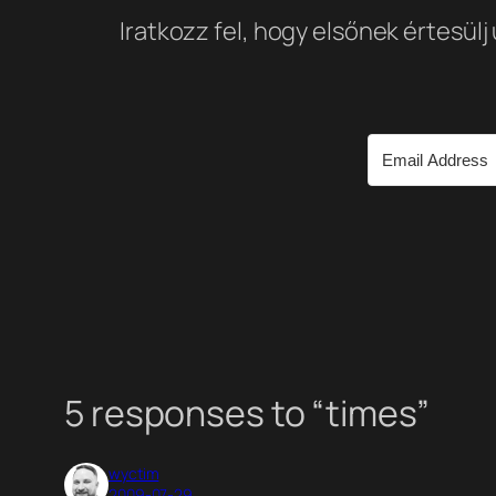
Iratkozz fel, hogy elsőnek értesülj
5 responses to “times”
wyctim
2009-07-29