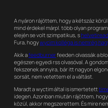
A nyáron rájöttem, hogy a kétszáz körüli
mind érdekel már
pl. több olyan program
elején se volt szimpatikus, s
helvetirea
Fura, hogy
wycim kolléga is nemrég hag
Akik a
feedburner
feeden olvassák a blo
egészen egyedi rss olvasóval. A gondom
fekszenek annyira, bár itt nagyon elgo
sorsát, nem vetettem el a váltást.
Maradt a wyctim által is ismertetett
tim
idegen. Azonban miután rájöttem, hogy
közül, akkor megszerettem. És mire ne