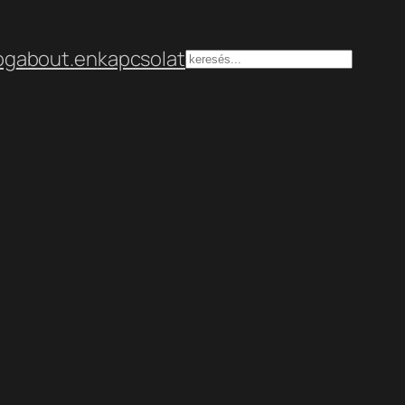
og
about.en
kapcsolat
Keresés