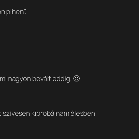
n pihen".
ami nagyon bevált eddig. 🙂
rt szívesen kipróbálnám élesben