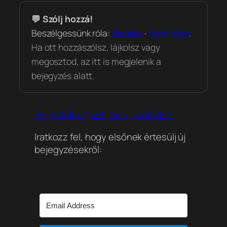
💬 Szólj hozzá!
Beszélgessünk róla:
Bluesky
·
Mastodon
.
Ha ott hozzászólsz, lájkolsz vagy
megosztod, az itt is megjelenik a
bejegyzés alatt.
3g
mobilnet
net
tech
vodafone
Iratkozz fel, hogy elsőnek értesülj új
bejegyzésekről: