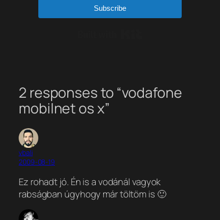
Subscribe
Built with Kit
2 responses to “vodafone
mobilnet os x”
vbali
2009-08-19
Ez rohadt jó. Én is a vodánál vagyok
rabságban úgyhogy már töltöm is 🙂