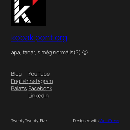
kobak pont org
apa, tanár, s még normális(?) 🙂
Blog
YouTube
English
Instagram
Balázs
Facebook
LinkedIn
Twenty Twenty-Five
Designed with
WordPress