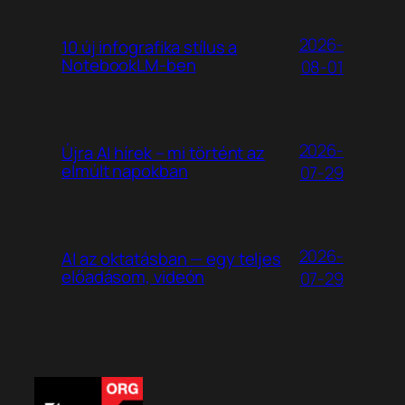
2026-
10 új infografika stílus a
NotebookLM-ben
08-01
2026-
Újra AI hírek – mi történt az
elmúlt napokban
07-29
2026-
AI az oktatásban — egy teljes
előadásom, videón
07-29