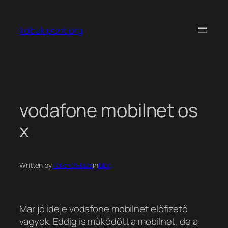
Ugrás
a
kobak pont org
tartalomhoz
vodafone mobilnet os
x
Written by
Koren Balazs
in
blog
Már jó ideje vodafone mobilnet előfizető
vagyok. Eddig is működött a mobilnet, de a