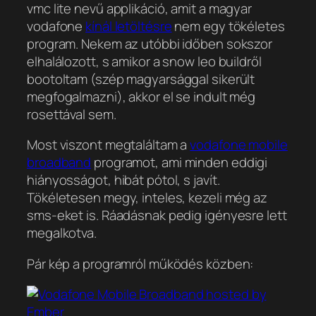
vmc lite nevű applikáció, amit a magyar
vodafone
kínál letöltésre
nem egy tökéletes
program. Nekem az utóbbi időben sokszor
elhalálozott, s amikor a snow leo buildről
bootoltam (szép magyarsággal sikerült
megfogalmazni), akkor el se indult még
rosettával sem.
Most viszont megtaláltam a
vodafone mobile
broadband
programot, ami minden eddigi
hiányosságot, hibát pótol, s javít.
Tökéletesen megy, inteles, kezeli még az
sms-eket is. Ráadásnak pedig igényesre lett
megalkotva.
Pár kép a programról működés közben: