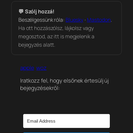
💬 Szólj hozzá!
Beszélgessünk róla:
Bluesky
·
Mastodon
.
Ha ott hozzászólsz, lájkolsz vagy
megosztod, az itt is megjelenik a
bejegyzés alatt.
apple
woz
Iratkozz fel, hogy elsőnek értesülj új
bejegyzésekről: