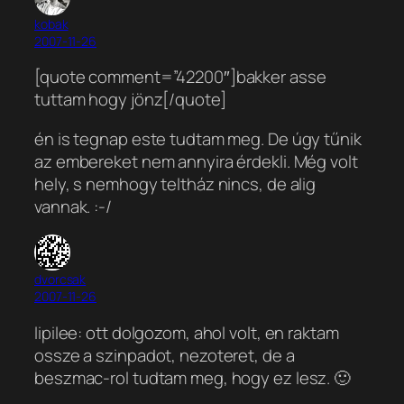
kobak
2007-11-26
[quote comment=”42200″]bakker asse
tuttam hogy jönz[/quote]
én is tegnap este tudtam meg. De úgy tűnik
az embereket nem annyira érdekli. Még volt
hely, s nemhogy teltház nincs, de alig
vannak. :-/
dvorcsak
2007-11-26
lipilee: ott dolgozom, ahol volt, en raktam
ossze a szinpadot, nezoteret, de a
beszmac-rol tudtam meg, hogy ez lesz. 🙂