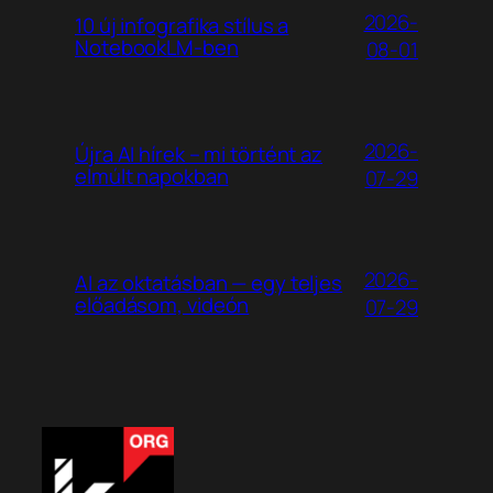
2026-
10 új infografika stílus a
NotebookLM-ben
08-01
2026-
Újra AI hírek – mi történt az
elmúlt napokban
07-29
2026-
AI az oktatásban — egy teljes
előadásom, videón
07-29