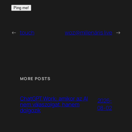
←
touch
woz@millenáris live
→
MORE POSTS
ChatGPT Work: amikor az AI
2026-
nem válaszolgat, hanem
08-02
dolgozik