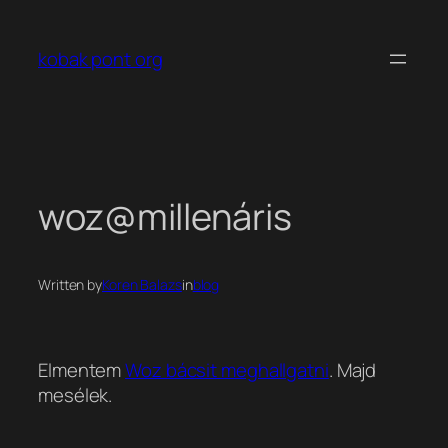
Ugrás
a
kobak pont org
tartalomhoz
woz@millenáris
Written by
Koren Balazs
in
blog
Elmentem
Woz bácsit meghallgatni
. Majd
mesélek.