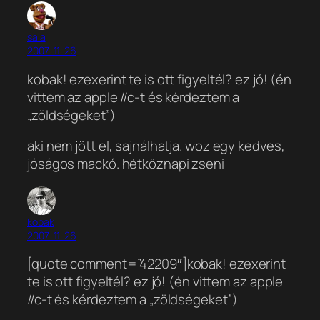
sala
2007-11-26
kobak! ezexerint te is ott figyeltél? ez jó! (én
vittem az apple //c-t és kérdeztem a
„zöldségeket”)
aki nem jött el, sajnálhatja. woz egy kedves,
jóságos mackó. hétköznapi zseni
kobak
2007-11-26
[quote comment=”42209″]kobak! ezexerint
te is ott figyeltél? ez jó! (én vittem az apple
//c-t és kérdeztem a „zöldségeket”)