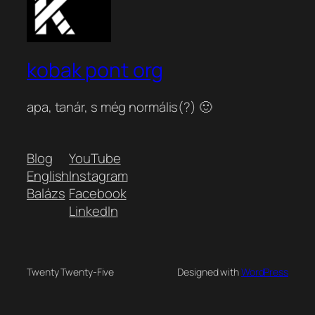
kobak pont org
apa, tanár, s még normális(?) 🙂
Blog
YouTube
English
Instagram
Balázs
Facebook
LinkedIn
Twenty Twenty-Five
Designed with
WordPress