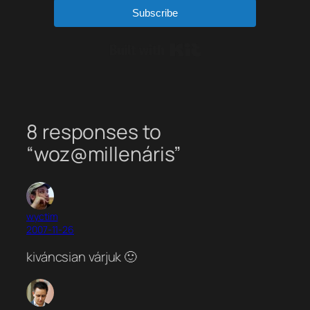
Subscribe
Built with Kit
8 responses to
“woz@millenáris”
wyctim
2007-11-26
kiváncsian várjuk 🙂