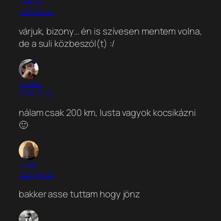
netman
2007-11-26
várjuk, bizony… én is szívesen mentem volna,
de a suli közbeszól(t) :/
wyctim
2007-11-26
nálam csak 200 km, lusta vagyok kocsikázni
🙂
lipilee
2007-11-26
bakker asse tuttam hogy jönz