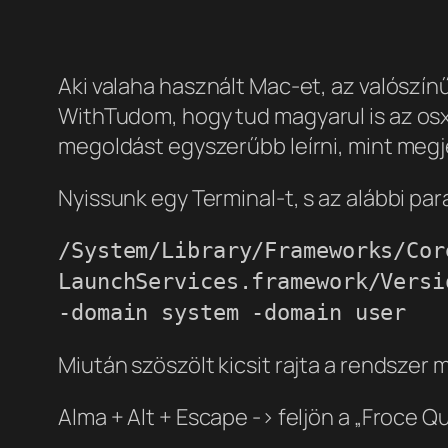
Aki valaha használt Mac-et, az valószínű
With
Tudom, hogy tud magyarul is az os
megoldást egyszerűbb leírni, mint megje
Nyissunk egy Terminal-t, s az alábbi pa
/System/Library/Frameworks/Cor
LaunchServices.framework/Versi
-domain system -domain user
Miután szöszölt kicsit rajta a rendszer
Alma + Alt + Escape -> feljön a „Froce Qu