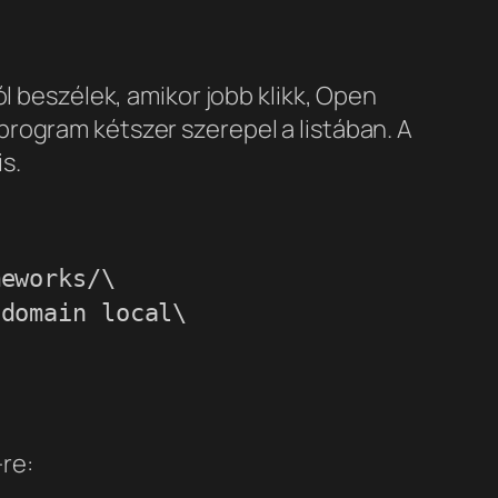
l beszélek, amikor jobb klikk, Open
 program kétszer szerepel a listában. A
s.
meworks/\
-domain local\
-re: