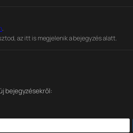
n
.
tod, az itt is megjelenik a bejegyzés alatt.
 új bejegyzésekről: