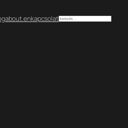
og
about.en
kapcsolat
Keresés