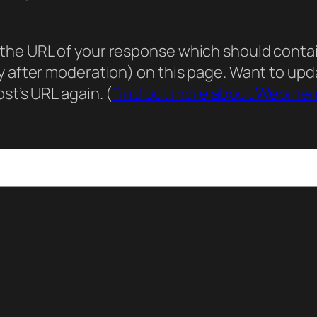
he URL of your response which should contain 
ly after moderation) on this page. Want to u
st’s URL again. (
Find out more about Webmen