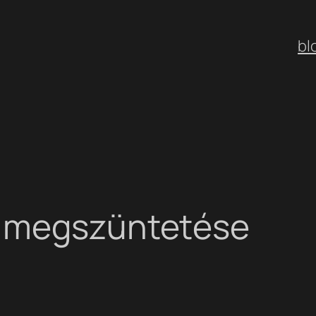
bl
k megszüntetése