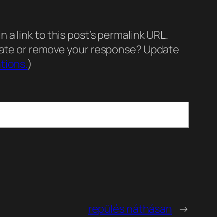
a link to this post’s permalink URL.
pdate or remove your response? Update
tions.
)
repülés náthásan
→