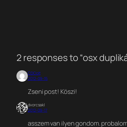
2 responses to “osx dupl
CDColt
2012-09-15
Zseni post! Köszi!
dvorcsakl
2012-09-17
asszem van ilyen gondom. probalom