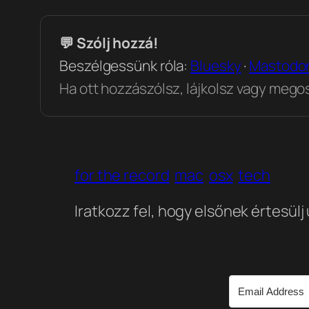
💬 Szólj hozzá!
Beszélgessünk róla:
Bluesky
·
Mastodo
Ha ott hozzászólsz, lájkolsz vagy megosz
for the record
mac
osx
tech
Iratkozz fel, hogy elsőnek értesülj