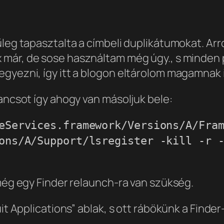
leg tapasztalta a címbeli duplikátumokat. Arró
x már, de sose használtam még úgy.
, s minden
gyezni, így itt a blogon eltárolom magamnak i
rancsot így ahogy van másoljuk bele:
eServices.framework/Versions/A/Fra
ons/A/Support/lsregister -kill -r 
 még egy Finder relaunch-ra van szükség.
it Applications” ablak, s ott rábökünk a Finder