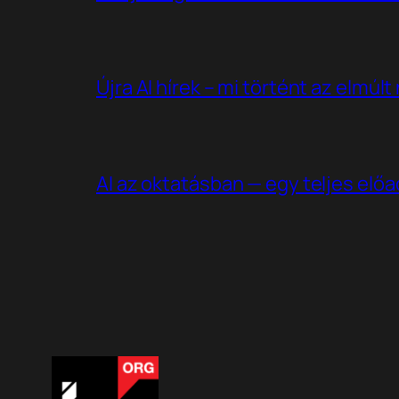
Újra AI hírek – mi történt az elmúl
AI az oktatásban — egy teljes elő