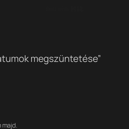
Built with Kit
ikátumok megszüntetése”
 majd.