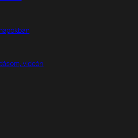
t napokban
adásom, videón