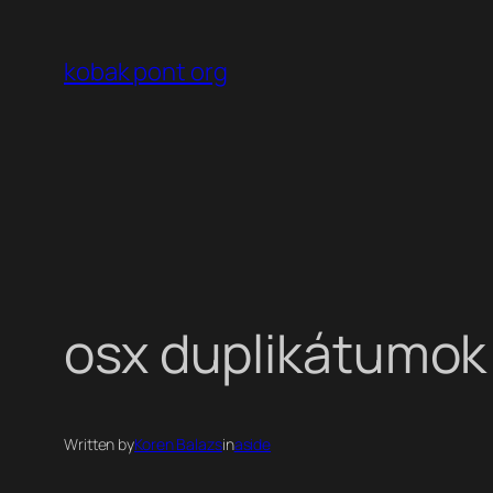
Ugrás
a
kobak pont org
tartalomhoz
osx duplikátumo
Written by
Koren Balazs
in
aside