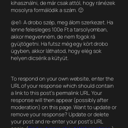
kihasználni, de már csak attól, hogy ránézek
mosolyra formálódik a szám. 🙂
@e1: A drobo szép, meg álom szerkezet. Ha
lenne felesleges 100e Ft a tarsolyomban,
akkor megvenném, de nem fogok rá
gyüjtögetni. Ha futsz még egy kört drobo
ügyben, akkor láthatod, hogy elég sok
helyen dicsérik a kütyüt.
To respond on your own website, enter the
URL of your response which should contain
a link to this post’s permalink URL. Your
response will then appear (possibly after
moderation) on this page. Want to update or
remove your response? Update or delete
your post and re-enter your post’s URL