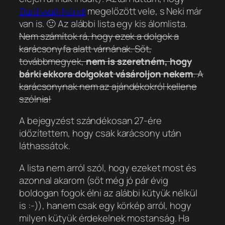
Darthwalk Nándi
megelőzött vele, s Neki már
van is. 🙂 Az alábbi lista egy kis álomlista.
Nem számítok rá, hogy ezek a dolgok a
karácsonyfa alatt várnának. Sőt,
továbbmegyek,
nem is szeretném, hogy
bárki ekkora dolgokat vásároljon nekem
. A
karácsonynak nem az ajándékokról kellene
szólnia!
A bejegyzést szándékosan 27-ére
időzítettem, hogy csak karácsony után
láthassátok.
A lista nem arról szól, hogy ezeket most és
azonnal akarom (sőt még jó pár évig
boldogan fogok élni az alábbi kütyük nélkül
is :-)), hanem csak egy körkép arról, hogy
milyen kütyük érdekelnek mostanság. Ha