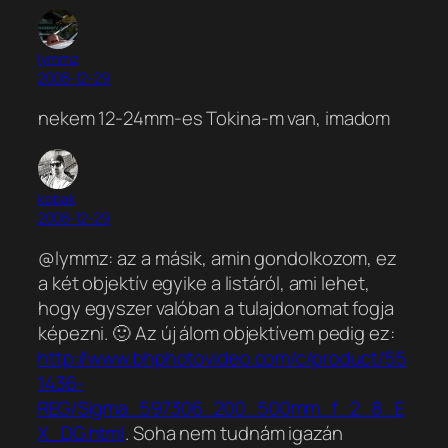
lymmz
2008-12-29
nekem 12-24mm-es Tokina-m van, imadom
kobak
2008-12-29
@lymmz: az a másik, amin gondolkozom, ez
a két objektív egyike a listáról, ami lehet,
hogy egyszer valóban a tulajdonomat fogja
képezni. 🙂 Az új álom objektívem pedig ez:
http://www.bhphotovideo.com/c/product/55
1436-
REG/Sigma_597306_200_500mm_f_2_8_E
X_DG.html
. Soha nem tudnám igazán