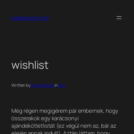
Ugrás
a
kobak pont org
tartalomhoz
wishlist
Written by
Koren Balazs
in
blog
Még régen megigérem pár embernek, hogy
összerakok egy karácsonyi
ajándékötletlistát (ez végül nem az, bár az
elején annak indult). Aztán láttam, hogy