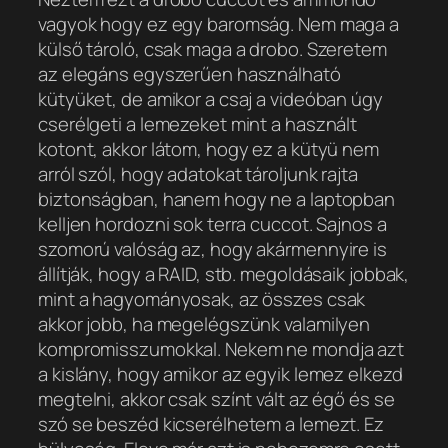
vagyok hogy ez egy baromság. Nem maga a
külső tároló, csak maga a drobo. Szeretem
az elegáns egyszerűen használható
kütyüket, de amikor a csaj a videóban úgy
cserélgeti a lemezeket mint a használt
kotont, akkor látom, hogy ez a kütyü nem
arról szól, hogy adatokat tároljunk rajta
biztonságban, hanem hogy ne a laptopban
kelljen hordozni sok terra cuccot. Sajnos a
szomorú valóság az, hogy akármennyire is
állítják, hogy a RAID, stb. megoldásaik jobbak,
mint a hagyományosak, az összes csak
akkor jobb, ha megelégszünk valamilyen
kompromisszumokkal. Nekem ne mondja azt
a kislány, hogy amikor az egyik lemez elkezd
megtelni, akkor csak színt vált az égő és se
szó se beszéd kicserélhetem a lemezt. Ez