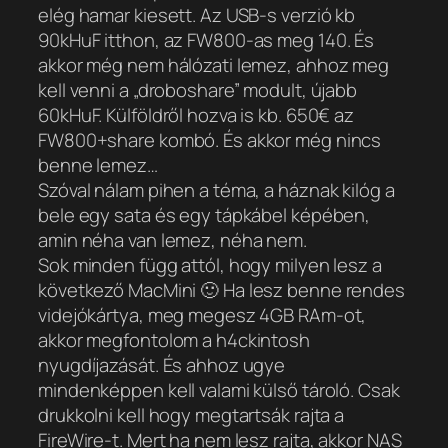
elég hamar kiesett. Az USB-s verzió kb
90kHuF itthon, az FW800-as meg 140. És
akkor még nem hálózati lemez, ahhoz meg
kell venni a „droboshare” modult, újabb
60kHuF. Külföldről hozva is kb. 650€ az
FW800+share kombó. És akkor még nincs
benne lemez…
Szóval nálam pihen a téma, a háznak kilóg a
bele egy sata és egy tápkábel képében,
amin néha van lemez, néha nem.
Sok minden függ attól, hogy milyen lesz a
következő MacMini 🙂 Ha lesz benne rendes
videjókártya, meg megesz 4GB RAm-ot,
akkor megfontolom a h4ckintosh
nyugdíjazását. És ahhoz ugye
mindenképpen kell valami külső tároló. Csak
drukkolni kell hogy megtartsák rajta a
FireWire-t. Mert ha nem lesz rajta, akkor NAS