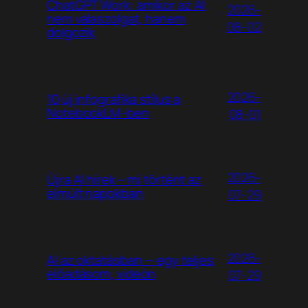
ChatGPT Work: amikor az AI
2026-
nem válaszolgat, hanem
08-02
dolgozik
2026-
10 új infografika stílus a
NotebookLM-ben
08-01
2026-
Újra AI hírek – mi történt az
elmúlt napokban
07-29
2026-
AI az oktatásban — egy teljes
előadásom, videón
07-29