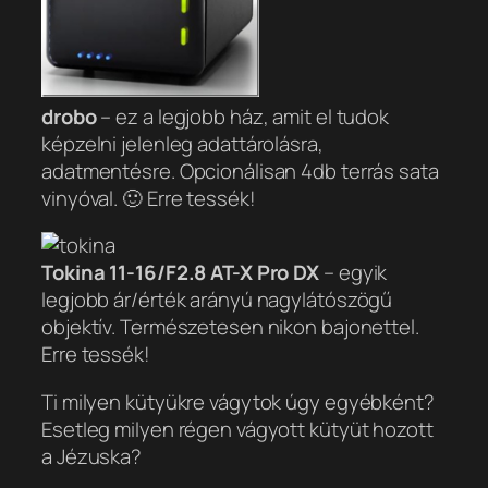
drobo
– ez a legjobb ház, amit el tudok
képzelni jelenleg adattárolásra,
adatmentésre. Opcionálisan 4db terrás sata
vinyóval. 🙂 Erre tessék!
Tokina 11-16/F2.8 AT-X Pro DX
– egyik
legjobb ár/érték arányú nagylátószögű
objektív. Természetesen nikon bajonettel.
Erre tessék!
Ti milyen kütyükre vágytok úgy egyébként?
Esetleg milyen régen vágyott kütyüt hozott
a Jézuska?