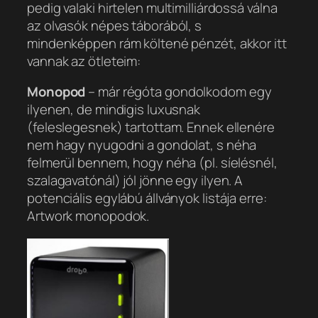
pedig valaki hirtelen multimilliárdossá válna
az olvasók népes táborából, s
mindenképpen rám költené pénzét, akkor itt
vannak az ötleteim:
Monopod
– már régóta gondolkodom egy
ilyenen, de mindigis luxusnak
(feleslegesnek) tartottam. Ennek ellenére
nem hagy nyugodni a gondolat, s néha
felmerül bennem, hogy néha (pl. síelésnél,
szalagavatónál) jól jönne egy ilyen. A
potenciális egylábú állványok listája erre:
Artwork monopodok.