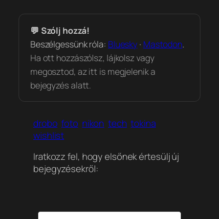
💬 Szólj hozzá!
Beszélgessünk róla:
Bluesky
·
Mastodon
.
Ha ott hozzászólsz, lájkolsz vagy
megosztod, az itt is megjelenik a
bejegyzés alatt.
drobo
foto
nikon
tech
tokina
wishlist
Iratkozz fel, hogy elsőnek értesülj új
bejegyzésekről: