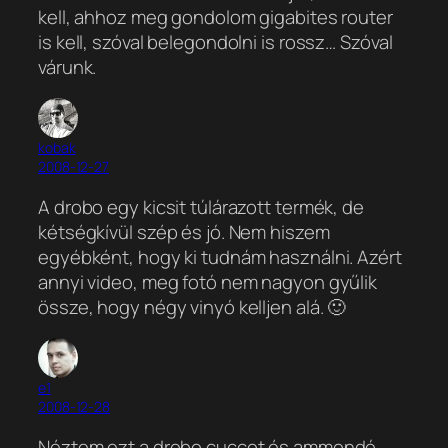
kell, ahhoz meg gondolom gigabites router
is kell, szóval belegondolni is rossz… Szóval
várunk.
kobak
2008-12-27
A drobo egy kicsit túlárazott termék, de
kétségkívül szép és jó. Nem hiszem
egyébként, hogy ki tudnám használni. Azért
annyi video, meg fotó nem nagyon gyűlik
össze, hogy négy vinyó kelljen alá. 🙂
e1
2008-12-28
Néztem ezt a drobo cuccot és ammondó