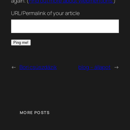
again. (
Find out more about Webmentions.
)
URL/Permalink of your article
←
Bori csúszdázik
blog – állapot
→
MORE POSTS