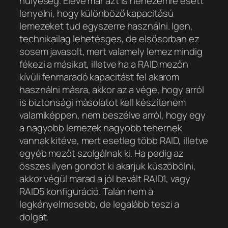
hülyeség. Eleve már azt is nehezemre esett
lenyelni, hogy különböző kapacitású
lemezeket tud egyszerre használni. Igen,
technikailag lehetésges, de elsősorban ez
sosem javasolt, mert valamely lemez mindig
fékezi a másikat, illetve ha a RAID mezőn
kívüli fenmaradó kapacitást fel akarom
használni másra, akkor az a vége, hogy arról
is biztonsági másolatot kell készítenem
valamiképpen, nem beszélve arról, hogy egy
a nagyobb lemezek nagyobb tehernek
vannak kitéve, mert esetleg több RAID, illetve
egyéb mezőt szolgálnak ki. Ha pedig az
összes ilyen gondot ki akarjuk küszöbölni,
akkor végül marad a jól bevált RAID1, vagy
RAID5 konfiguráció. Talán nem a
legkényelmesebb, de legalább teszi a
dolgát.