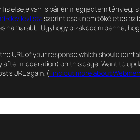
ilis elseje van, s bár én megijedtem tényleg, 
ri-dev levlista
szerint csak nem tökéletes az 
zés hamarabb. Úgyhogy bizakodom benne, hogy á
he URL of your response which should contain 
ly after moderation) on this page. Want to u
st’s URL again. (
Find out more about Webmen