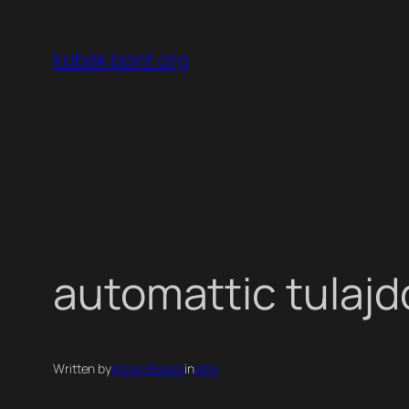
Ugrás
a
kobak pont org
tartalomhoz
automattic tulajd
Written by
Koren Balazs
in
blog