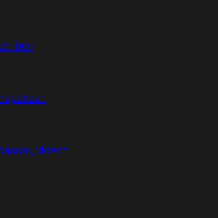
kLM-ben
t napokban
adásom, videón