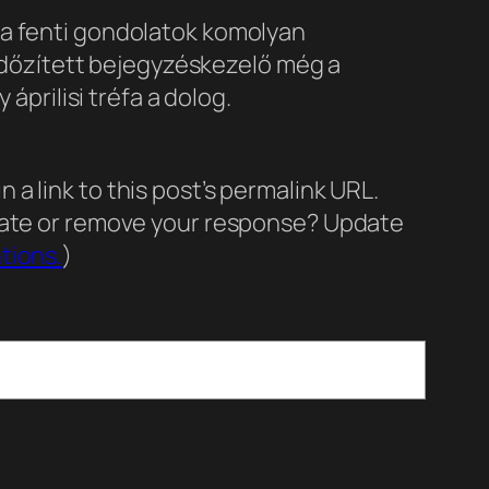
s a fenti gondolatok komolyan
időzített bejegyzéskezelő még a
prilisi tréfa a dolog.
a link to this post’s permalink URL.
pdate or remove your response? Update
tions.
)