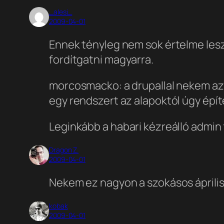
_alesi_
2009-04-01
Ennek tényleg nem sok értelme lesz,
fordítgatni magyarra.
morcosmacko: a drupallal nekem az 
egy rendszert az alapoktól úgy építe
Leginkább a habari kézreálló admin 
Dragon Z.
2009-04-01
Nekem ez nagyon a szokásos április 
kobak
2009-04-01