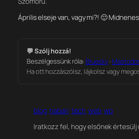
Szomorú.
Április elseje van, vagy mi?! 🙂 Midnene
💬 Szólj hozzá!
Beszélgessünk róla:
Bluesky
·
Mastodo
Ha ott hozzászólsz, lájkolsz vagy megosz
blog
habari
tech
web
wp
Iratkozz fel, hogy elsőnek értesülj