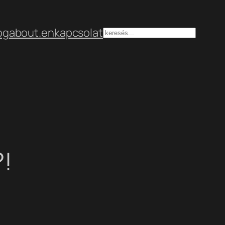
og
about.en
kapcsolat
Keresés
?!