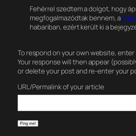
Fehérrel szedtem a dolgot, hogy ápr
megfogalmazódtak bennem, a
haba
habariban, ezért került ki a bejegy
To respond on your own website, enter t
Your response will then appear (possib
or delete your post and re-enter your po
URL/Permalink of your article