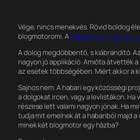
Vége, nincs menekvés. Rövid boldog él
blogmotoromi. A
habariwatch tegnapi c
A dolog megdöbbentő, s kiábrándító. A
nagyon jó applikáció. Amióta átvették a
az esetek többségében. Miért akkor a 
Sajnos nem. A habari egy közösségi pro
a dolgokat ircen, vagy a levlistákon. H
részese lett valami nagyon jónak. Ha m
tudja mit emelnek át a habariból majd a
minek két blogmotor egy házba?