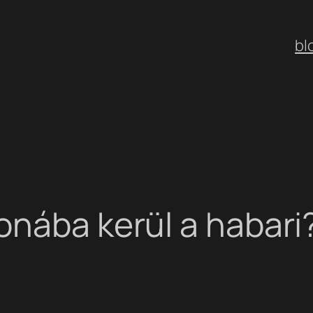
bl
onába kerül a habari