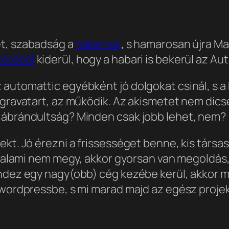
et, szabadság a
habarival
, s hamarosan újra M
ikkéből
kiderül, hogy a habari is bekerül az A
z automattic egyébként jó dolgokat csinál, s
 gravatart, az működik. Az akismetet nem dics
kiábrándultság? Minden csak jobb lehet, nem?
jekt. Jó érezni a frissességet benne, kis tár
a valami nem megy, akkor gyorsan van megoldás
indez egy nagy(obb) cég kezébe kerül, akkor 
 wordpressbe, s mi marad majd az egész projekt