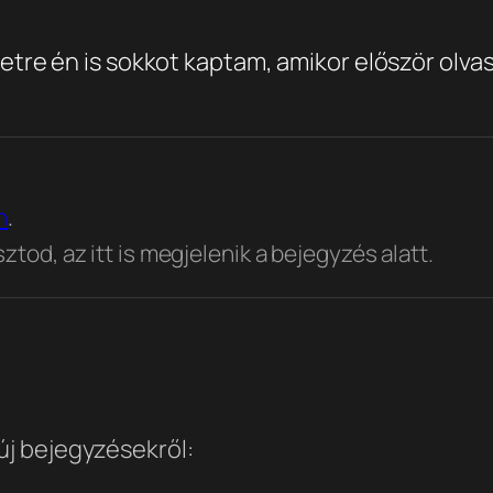
setre én is sokkot kaptam, amikor először olvas
n
.
tod, az itt is megjelenik a bejegyzés alatt.
 új bejegyzésekről: