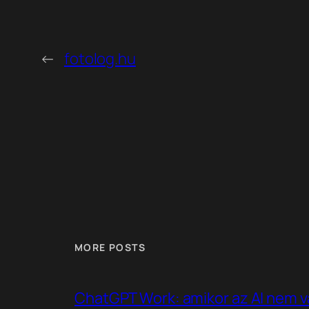
←
fotolog.hu
MORE POSTS
ChatGPT Work: amikor az AI nem v