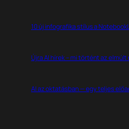
10 új infografika stílus a Noteboo
Újra AI hírek – mi történt az elmúl
AI az oktatásban — egy teljes elő