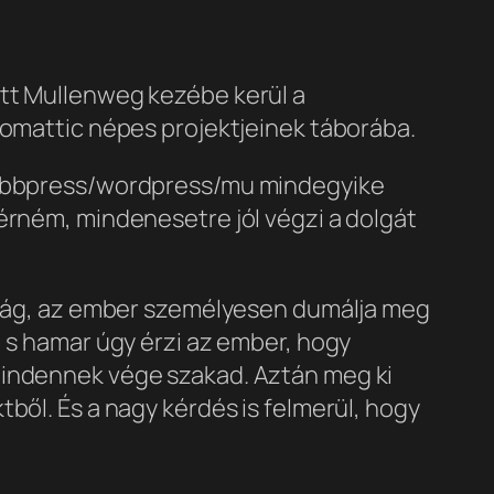
att Mullenweg kezébe kerül a
utomattic népes projektjeinek táborába.
 a bbpress/wordpress/mu mindegyike
érném, mindenesetre jól végzi a dolgát
saság, az ember személyesen dumálja meg
, s hamar úgy érzi az ember, hogy
mindennek vége szakad. Aztán meg ki
ből. És a nagy kérdés is felmerül, hogy