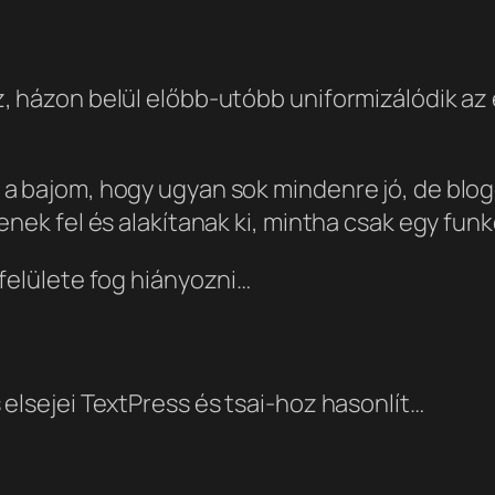
 házon belül előbb-utóbb uniformizálódik az 
a bajom, hogy ugyan sok mindenre jó, de blo
nek fel és alakítanak ki, mintha csak egy funkc
felülete fog hiányozni…
elsejei TextPress és tsai-hoz hasonlít…