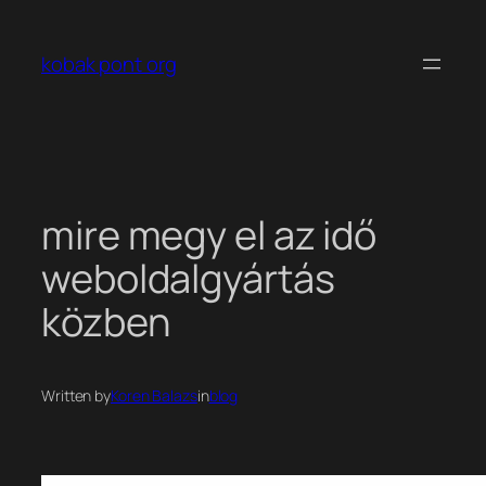
Ugrás
a
kobak pont org
tartalomhoz
mire megy el az idő
weboldalgyártás
közben
Written by
Koren Balazs
in
blog