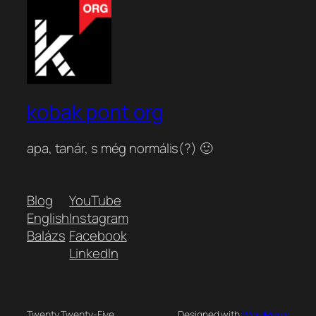
kobak pont org
apa, tanár, s még normális(?) 🙂
Blog
YouTube
English
Instagram
Balázs
Facebook
LinkedIn
Twenty Twenty-Five
Designed with
WordPress