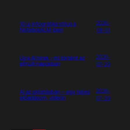
2026-
10 új infografika stílus a
NotebookLM-ben
08-01
2026-
Újra AI hírek – mi történt az
elmúlt napokban
07-29
2026-
AI az oktatásban — egy teljes
előadásom, videón
07-29