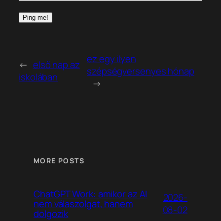
ez egy ilyen
←
első nap az
szépségversenyes hónap
iskolában
→
MORE POSTS
ChatGPT Work: amikor az AI
2026-
nem válaszolgat, hanem
08-02
dolgozik