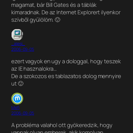
magamat, bár Bill Gates és a táblák
kimaradnak. De az Internet Explorert ilyenkor
szívből gyűlölöm. 🙂
_alesi_
2006-09-05
ezert vagyok en ugy a dologgal, hogy teszek
az IE hasznalokra…
De a szokozos es tablazatos dolog mennyire
ut 🙂
Mefi
2006-09-05
A probléma valahol ott gyökeredzik, hogy
vannak olyan emberek, akik komolyan