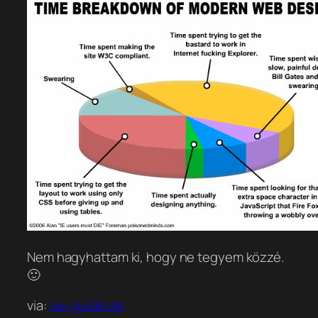
Nem hagyhattam ki, hogy ne tegyem közzé.
🙂
via:
sw-guide.de