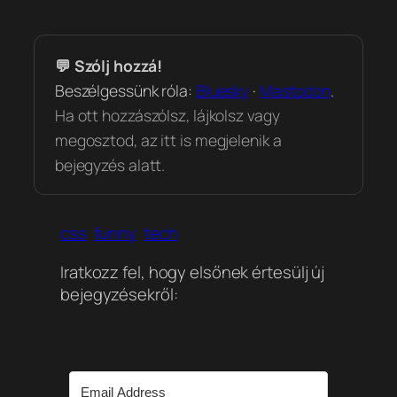
💬 Szólj hozzá!
Beszélgessünk róla:
Bluesky
·
Mastodon
.
Ha ott hozzászólsz, lájkolsz vagy
megosztod, az itt is megjelenik a
bejegyzés alatt.
css
funny
tech
Iratkozz fel, hogy elsőnek értesülj új
bejegyzésekről: