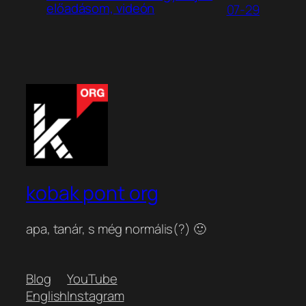
előadásom, videón
07-29
kobak pont org
apa, tanár, s még normális(?) 🙂
Blog
YouTube
English
Instagram