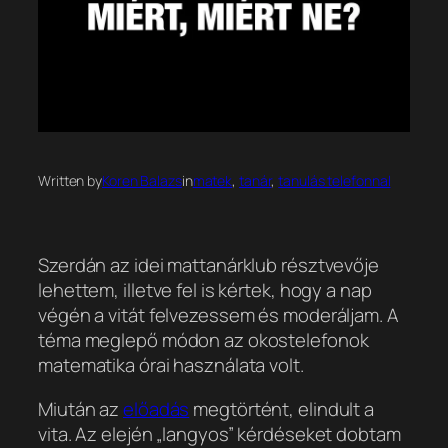
Written by
Koren Balazs
in
matek
, 
tanár
, 
tanulás telefonnal
Szerdán az idei mattanárklub résztvevője
lehettem, illetve fel is kértek, hogy a nap
végén a vitát felvezessem és moderáljam. A
téma meglepő módon az okostelefonok
matematika órai használata volt.
Miután az
előadás
megtörtént, elindult a
vita. Az elején „langyos” kérdéseket dobtam