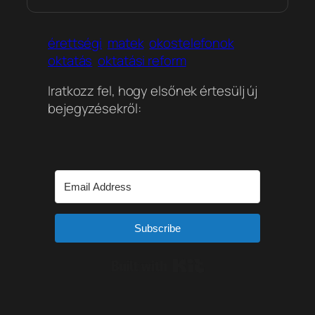
érettségi
matek
okostelefonok
oktatás
oktatási reform
Iratkozz fel, hogy elsőnek értesülj új
bejegyzésekről:
Subscribe
Built with Kit