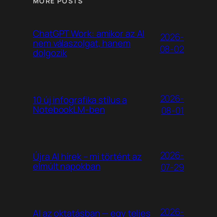
MORE POSTS
ChatGPT Work: amikor az AI
2026-
nem válaszolgat, hanem
08-02
dolgozik
2026-
10 új infografika stílus a
NotebookLM-ben
08-01
2026-
Újra AI hírek – mi történt az
elmúlt napokban
07-29
2026-
AI az oktatásban — egy teljes