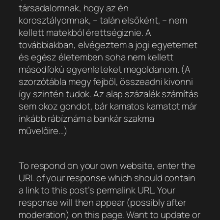
társadalomnak, hogy az én
korosztályomnak, – talán elsőként, – nem
kellett matekból érettségiznie. A
továbbiakban, elvégeztem a jogi egyetemet
és egész életemben soha nem kellett
másodfokú egyenleteket megoldanom. (A
szorzótábla megy fejből, összeadni kivonni
így szintén tudok. Az alap százalék számítás
sem okoz gondot, bár kamatos kamatot már
inkább rábíznám a bankár szakma
művelőire…)
To respond on your own website, enter the
URL of your response which should contain
a link to this post’s permalink URL. Your
response will then appear (possibly after
moderation) on this page. Want to update or