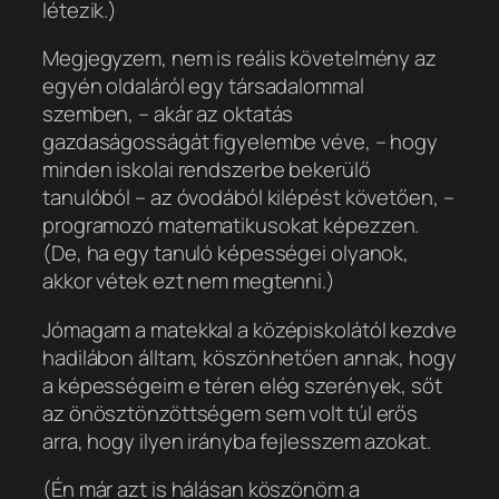
létezik.)
Megjegyzem, nem is reális követelmény az
egyén oldaláról egy társadalommal
szemben, – akár az oktatás
gazdaságosságát figyelembe véve, – hogy
minden iskolai rendszerbe bekerülő
tanulóból – az óvodából kilépést követően, –
programozó matematikusokat képezzen.
(De, ha egy tanuló képességei olyanok,
akkor vétek ezt nem megtenni.)
Jómagam a matekkal a középiskolától kezdve
hadilábon álltam, köszönhetően annak, hogy
a képességeim e téren elég szerények, sőt
az önösztönzöttségem sem volt túl erős
arra, hogy ilyen irányba fejlesszem azokat.
(Én már azt is hálásan köszönöm a