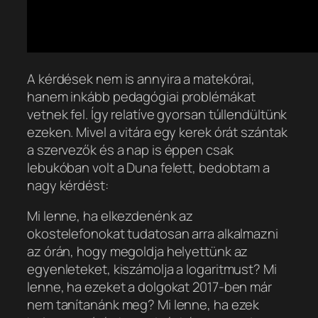
A kérdések nem is annyira a matekórai,
hanem inkább pedagógiai problémákat
vetnek fel. Így relatíve gyorsan túllendültünk
ezeken. Mivel a vitára egy kerek órát szántak
a szervezők és a nap is éppen csak
lebukóban volt a Duna felett, bedobtam a
nagy kérdést:
Mi lenne, ha elkezdenénk az
okostelefonokat tudatosan arra alkalmazni
az órán, hogy megoldja helyettünk az
egyenleteket, kiszámolja a logaritmust? Mi
lenne, ha ezeket a dolgokat 2017-ben már
nem tanítanánk meg? Mi lenne, ha ezek