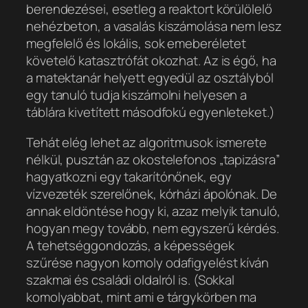
berendezései, esetleg a reaktort körülölelő
nehézbeton, a vasalás kiszámolása nem lesz
megfelelő és lokális, sok emeberéletet
követelő katasztrófát okozhat. Az is égő, ha
a matektanár helyett egyedül az osztályból
egy tanuló tudja kiszámolni helyesen a
táblára kivetített másodfokú egyenleteket.)
Tehát elég lehet az algoritmusok ismerete
nélkül, pusztán az okostelefonos „tapizásra”
hagyatkozni egy takarítónőnek, egy
vízvezeték szerelőnek, kórházi ápolónak. De
annak eldöntése hogy ki, azaz melyik tanuló,
hogyan megy tovább, nem egyszerű kérdés.
A tehetséggondozás, a képességek
szűrése nagyon komoly odafigyelést kíván
szakmai és családi oldalról is. (Sokkal
komolyabbat, mint ami e tárgykörben ma