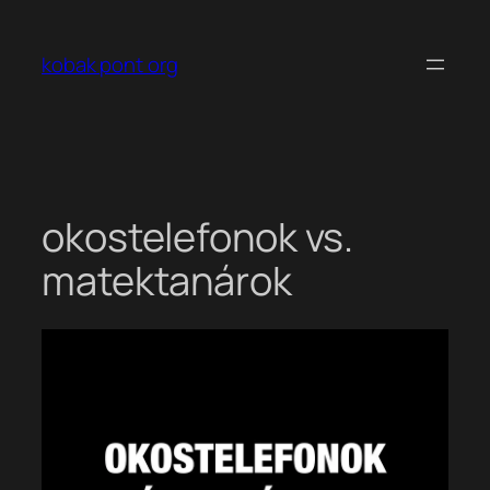
Ugrás
a
kobak pont org
tartalomhoz
okostelefonok vs.
matektanárok