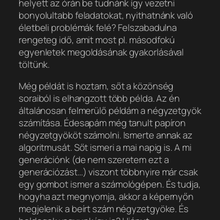
helyett az órán be tudnánk így vezetni
bonyolultabb feladatokat, nyithatnánk való
életbeli problémák felé? Felszabadulna
rengeteg idő, amit most pl. másodfokú
egyenletek megoldásának gyakorlásával
töltünk.
Még példát is hoztam, sőt a közönség
soraiból is elhangzott több példa. Az én
általánosan felmerülő példám a négyzetgyök
számítása. Édesapám még tanult papíron
négyzetgyököt számolni. Ismerte annak az
algoritmusát. Sőt ismeri a mai napig is. A mi
generációnk (de nem szeretem ezt a
generációzást…) viszont többnyire már csak
egy gombot ismer a számológépen. És tudja,
hogyha azt megnyomja, akkor a képernyőn
megjelenik a beírt szám négyzetgyöke. És