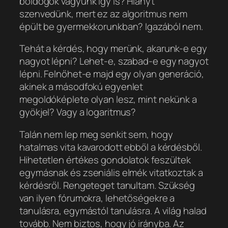
boldogok vagyunk így is? Hiányt
szenvedünk, mert ez az algoritmus nem
épült be gyermekkorunkban? Igazából nem.
Tehát a kérdés, hogy merünk, akarunk-e egy
nagyot lépni? Lehet-e, szabad-e egy nagyot
lépni. Felnőhet-e majd egy olyan generáció,
akinek a másodfokú egyenlet
megoldóképlete olyan lesz, mint nekünk a
gyökjel? Vagy a logaritmus?
Talán nem lep meg senkit sem, hogy
hatalmas vita kavarodott ebből a kérdésből.
Hihetetlen értékes gondolatok feszültek
egymásnak és zseniális elmék vitatkoztak a
kérdésről. Rengeteget tanultam. Szükség
van ilyen fórumokra, lehetőségekre a
tanulásra, egymástól tanulásra. A világ halad
tovább. Nem biztos, hogy jó irányba. Az