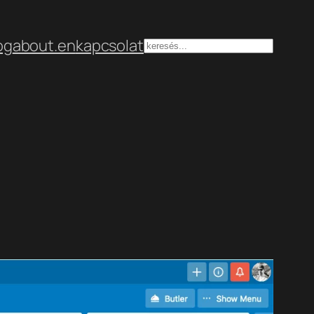
og
about.en
kapcsolat
Keresés