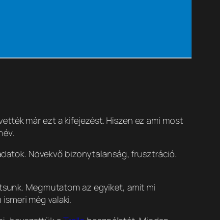
ették már ezt a kifejezést. Hiszen ez ami most
név.
ladatok. Növekvő bizonytalanság, frusztráció.
artsunk. Megmutatom az egyiket, amit mi
ismeri még valaki.