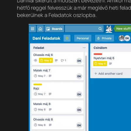
Danival sikerült a módszert bevezetni. Amikor má
hétfő reggel felvesszük a már meglévő heti fela
bekerülnek a Feladatok oszlopba.