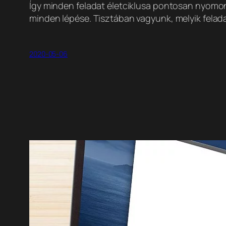
Így minden feladat életciklusa pontosan nyomonkö
minden lépése. Tisztában vagyunk, melyik felada
2020-05-06