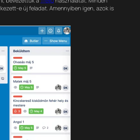
lni, bevezettük a
Trello
használatát. Minden
kezett-e új feladat. Amennyiben igen, azok is