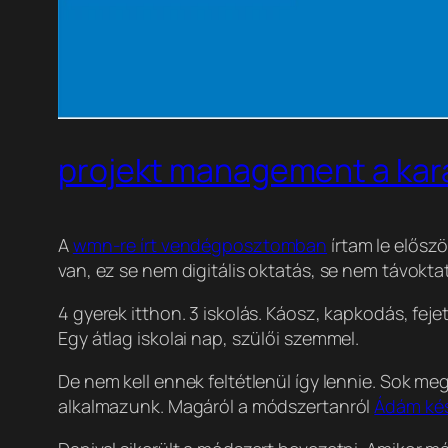
projekt management a kar
A
wmn-re írt vendégposztomban
írtam le elősz
van, ez se nem digitális oktatás, se nem távoktat
4 gyerek itthon. 3 iskolás. Káosz, kapkodás, fej
Egy átlag iskolai nap, szülői szemmel.
De nem kell ennek feltétlenül így lennie. Sok m
alkalmazunk. Magáról a módszertanról
Ádám kés