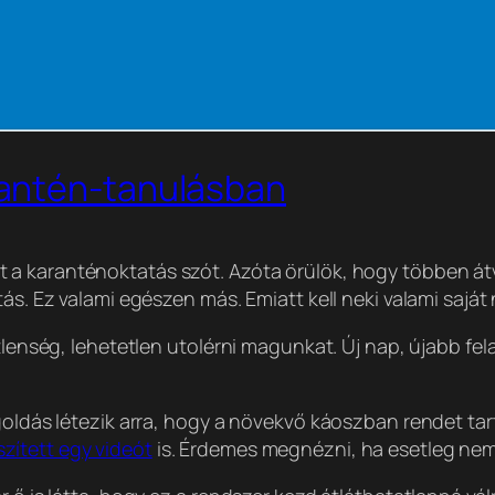
antén-tanulásban
öt a karanténoktatás szót. Azóta örülök, hogy többen átv
ás. Ez valami egészen más. Emiatt kell neki valami saját 
etlenség, lehetetlen utolérni magunkat. Új nap, újabb fe
egoldás létezik arra, hogy a növekvő káoszban rendet t
zített egy videót
is. Érdemes megnézni, ha esetleg nem 