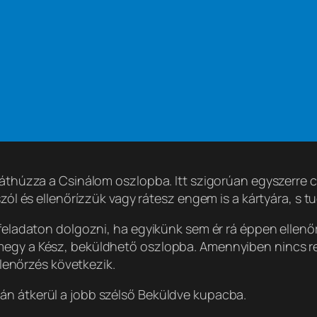
 áthúzza a Csinálom oszlopba. Itt szigorúan egyszerre cs
szól és ellenőrízzük vagy rátesz engem is a kártyára, s t
 feladaton dolgozni, ha egyikünk sem ér rá éppen ellenőr
megy a Kész, beküldhető oszlopba. Amennyiben nincs r
ellenőrzés következik.
án átkerül a jobb szélső Beküldve kupacba.