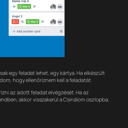
ak egy feladat lehet, egy kártya. Ha elkészült
udom, hogy ellenőríznem kell a feladatát.
ízni az adott feladat elvégzését. Ha az
endben, akkor visszakerül a Csinálom oszlopba,