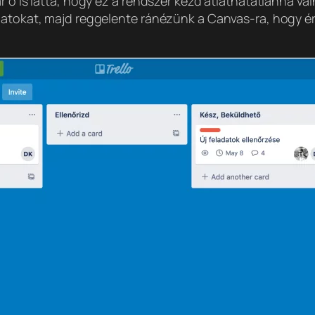
r ő is látta, hogy ez a rendszer kezd átláthatatlanná vá
datokat, majd reggelente ránézünk a Canvas-ra, hogy ér