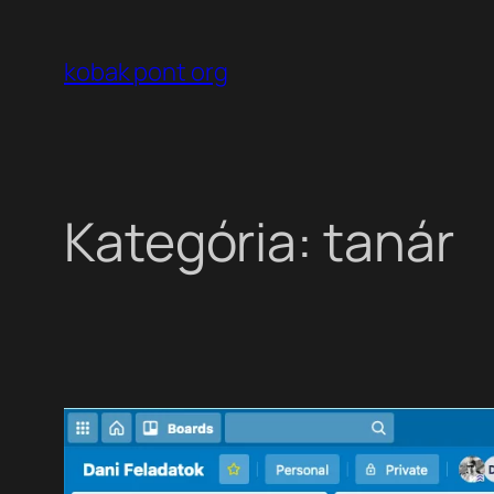
Ugrás
a
kobak pont org
tartalomhoz
Kategória:
tanár