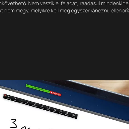
vethető. Nem veszik el feladat, ráadásul mindenkinek át
t nem megy, melyikre kell még egyszer ránézni, ellenőríz